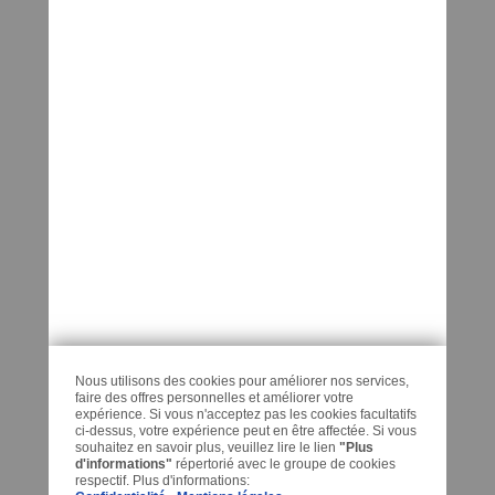
Reglementation recyclage batterie
Formulaire PDF de commande de services
Derniers Articles Regardes
ADRESSE
KEDO France
32 L’Orme
88600 MORTAGNE
FRANCE
Nous utilisons des cookies pour améliorer nos services,
CONTACT
faire des offres personnelles et améliorer votre
expérience. Si vous n'acceptez pas les cookies facultatifs
ci-dessus, votre expérience peut en être affectée. Si vous
Contactez-nous
souhaitez en savoir plus, veuillez lire le lien
"Plus
d'informations"
répertorié avec le groupe de cookies
respectif. Plus d'informations:
Téléphone: +33 9 60 42 30 17