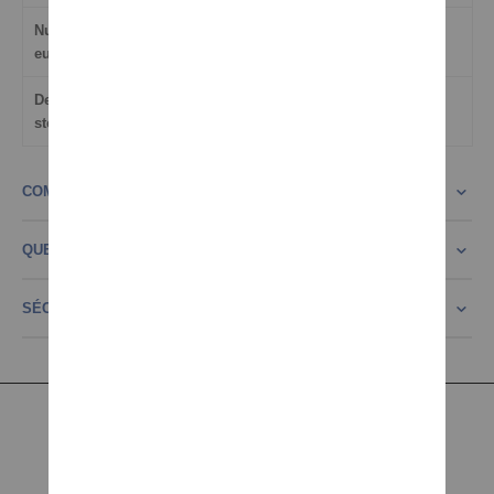
Numéro d'article
4260638674189
européen
Dernière mise à jour
06.08.2026 21:51
stockinfo
COMMENTAIRES
QUESTION CONCERNANT LE PRODUIT?
SÉCURITÉ PRODUIT
INFORMATION
Mentions légales