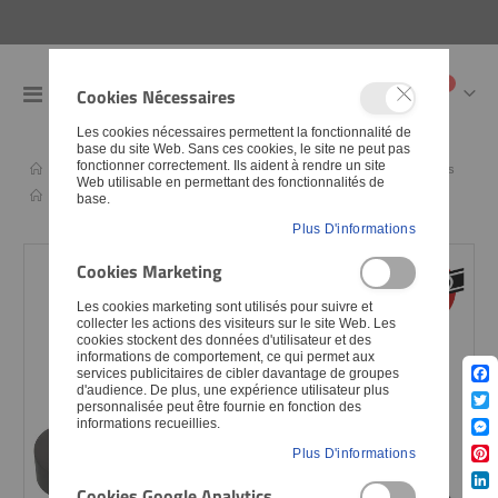
articles
0
Cookies Nécessaires
Toggle
Cart
Nav
Les cookies nécessaires permettent la fonctionnalité de
base du site Web. Sans ces cookies, le site ne peut pas
fonctionner correctement. Ils aident à rendre un site
Pièces détachées
Poste de pilotage
Supports de compteurs
Web utilisable en permettant des fonctionnalités de
Actualités
Nouveaux produits
base.
Plus D'informations
Skip
Skip
Cookies Marketing
to
to
Les cookies marketing sont utilisés pour suivre et
the
the
collecter les actions des visiteurs sur le site Web. Les
end
begin
cookies stockent des données d'utilisateur et des
of
of
informations de comportement, ce qui permet aux
services publicitaires de cibler davantage de groupes
the
the
d'audience. De plus, une expérience utilisateur plus
Fac
imag
imag
personnalisée peut être fournie en fonction des
Twit
informations recueillies.
galle
galle
Mes
Plus D'informations
Pint
Cookies Google Analytics
Lin