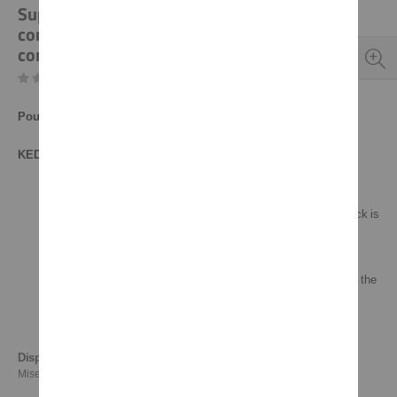
Support de compteur KEDO DB-01R (pour
compteur KOSO art. 40419), livré SANS
compteur, avec visserie
Soyez le premier à commenter ce produit
Pour:
XT600K'90-, XT600E'90-'94
KEDO Speedometer Bracket Set for DB-01R/RN
Developed for KOSO speedo item 40419-1
Easy mounting on the original mounting points; the ignition lock is
retained
Including mounting material
Centre distance at the bottom approx. 140mm (bore 6mm), at the
top 37mm
Disponibilité:
En stock
Mise à jour de l'inventaire: 06.08.2026 21:51