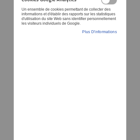
Un ensemble de cookies permettant de collecter des
informations et d'établir des rapports sur les statistiques
d'utilisation du site Web sans identifier personnellement
les visiteurs individuels de Google.
Plus D'informations
Article:
28633
Allen Screw, M6x30
Pour:
TT500, XT250, XT350, SR500, XT500, XT550,
XJ600, XT600, SRX600, FZ600, FZR600, XS750,
FZR1000
5,03 €
TTC TVA 20% incl.
,
hors Frais d'Expédition
AJOUTER AU PANIER