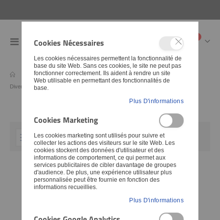
articles
0
Cookies Nécessaires
Toggle
Cart
Nav
Les cookies nécessaires permettent la fonctionnalité de
base du site Web. Sans ces cookies, le site ne peut pas
fonctionner correctement. Ils aident à rendre un site
Pièces détachées
Moteur et boite de vitesses
Moteur
Web utilisable en permettant des fonctionnalités de
Divers
base.
Plus D'informations
Cookies Marketing
Les cookies marketing sont utilisés pour suivre et
Set
FILTER
collecter les actions des visiteurs sur le site Web. Les
Descending
cookies stockent des données d'utilisateur et des
informations de comportement, ce qui permet aux
Direction
services publicitaires de cibler davantage de groupes
d'audience. De plus, une expérience utilisateur plus
personnalisée peut être fournie en fonction des
informations recueillies.
Plus D'informations
Cookies Google Analytics