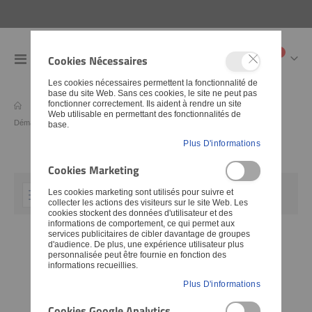
articles
0
Cookies Nécessaires
Toggle
Cart
Nav
Les cookies nécessaires permettent la fonctionnalité de
base du site Web. Sans ces cookies, le site ne peut pas
fonctionner correctement. Ils aident à rendre un site
Pièces détachées
Moteur et boite de vitesses
Moteur
Web utilisable en permettant des fonctionnalités de
Démarreur
base.
Plus D'informations
Cookies Marketing
Les cookies marketing sont utilisés pour suivre et
Set
FILTER
collecter les actions des visiteurs sur le site Web. Les
Descending
cookies stockent des données d'utilisateur et des
informations de comportement, ce qui permet aux
Direction
services publicitaires de cibler davantage de groupes
d'audience. De plus, une expérience utilisateur plus
personnalisée peut être fournie en fonction des
informations recueillies.
Plus D'informations
Cookies Google Analytics