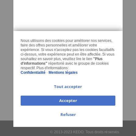
KEDO France
32 L’Orme
88600 MORTAGNE
FRANCE
Nous utilisons des cookies pour améliorer nos services,
CONTACT
faire des offres personnelles et améliorer votre
expérience. Si vous n'acceptez pas les cookies facultatifs
ci-dessus, votre expérience peut en être affectée. Si vous
Contactez-nous
souhaitez en savoir plus, veuillez lire le lien
"Plus
d'informations"
répertorié avec le groupe de cookies
respectif. Plus d'informations:
Téléphone: +33 9 60 42 30 17
Confidentialité
·
Mentions légales
E-Mail:
Tout accepter
contact@kedo-france.com
Accepter
Pas de magasin
Refuser
© 2013-2023 KEDO. Tous droits réservés.