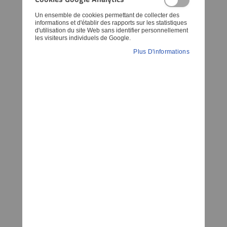
Un ensemble de cookies permettant de collecter des
informations et d'établir des rapports sur les statistiques
d'utilisation du site Web sans identifier personnellement
les visiteurs individuels de Google.
Plus D'informations
Article:
50569
Cable électrique, 1 mètre, 2 poles,
0.22mm², codage couleur (gaine noire en
PVC)
2,87 €
TTC TVA 20% incl.
,
hors Frais d'Expédition
AJOUTER AU PANIER