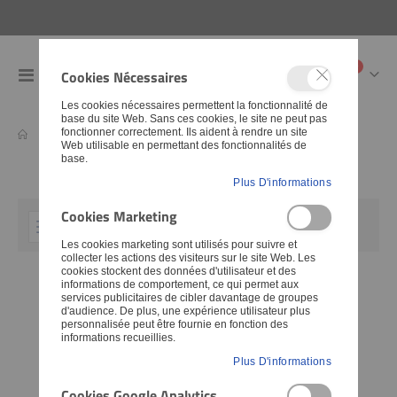
articles
0
Cookies Nécessaires
Toggle
Cart
Nav
Les cookies nécessaires permettent la fonctionnalité de
base du site Web. Sans ces cookies, le site ne peut pas
fonctionner correctement. Ils aident à rendre un site
Pièces détachées
Éclairage
Feux avant
Veilleuse
Web utilisable en permettant des fonctionnalités de
base.
Plus D'informations
Cookies Marketing
Set
FILTER
Les cookies marketing sont utilisés pour suivre et
Descending
collecter les actions des visiteurs sur le site Web. Les
Direction
cookies stockent des données d'utilisateur et des
informations de comportement, ce qui permet aux
-29%
services publicitaires de cibler davantage de groupes
d'audience. De plus, une expérience utilisateur plus
personnalisée peut être fournie en fonction des
informations recueillies.
Plus D'informations
Cookies Google Analytics