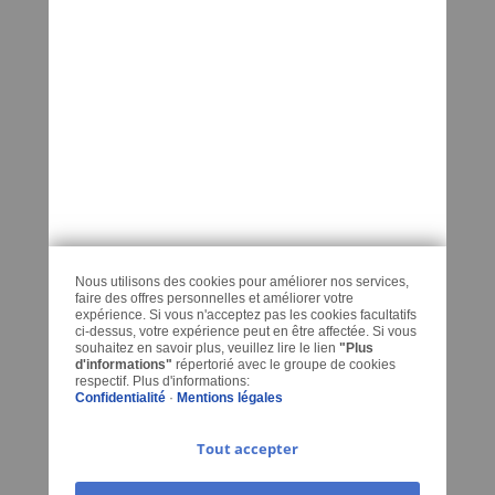
Derniers Articles Regardes
ADRESSE
KEDO France
32 L’Orme
88600 MORTAGNE
FRANCE
Nous utilisons des cookies pour améliorer nos services,
CONTACT
faire des offres personnelles et améliorer votre
expérience. Si vous n'acceptez pas les cookies facultatifs
ci-dessus, votre expérience peut en être affectée. Si vous
Contactez-nous
souhaitez en savoir plus, veuillez lire le lien
"Plus
d'informations"
répertorié avec le groupe de cookies
respectif. Plus d'informations:
Téléphone: +33 9 60 42 30 17
Confidentialité
·
Mentions légales
E-Mail:
Tout accepter
contact@kedo-france.com