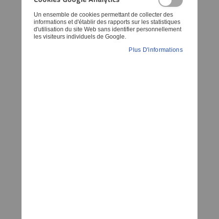
Un ensemble de cookies permettant de collecter des
informations et d'établir des rapports sur les statistiques
d'utilisation du site Web sans identifier personnellement
les visiteurs individuels de Google.
Plus D'informations
Article:
41334
Adapter Cable for Parking Light (Capless
Type), for connecting e.g. LED spotlights
to original electrical system without
changing the wiring harness
Pour:
Sockel W2, 1x9, 5d auf 2x Japanbuchse
6,81 €
Special
9,58 €
Price
TTC TVA 20% incl.
,
hors Frais d'Expédition
AJOUTER AU PANIER