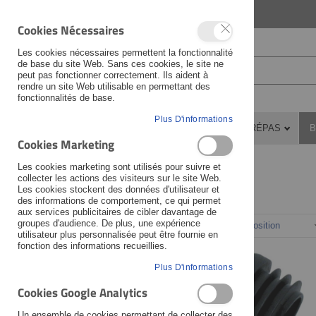
LANGUAGE
FRANÇAIS
Cookies Nécessaires
Les cookies nécessaires permettent la fonctionnalité
de base du site Web. Sans ces cookies, le site ne
peut pas fonctionner correctement. Ils aident à
rendre un site Web utilisable en permettant des
fonctionnalités de base.
Plus D'informations
PIÈCES DÉTACHÉES
ATELIER
PRÉPAS
B
Cookies Marketing
Bagagerie & voyage
Poignées chauffantes
Les cookies marketing sont utilisés pour suivre et
collecter les actions des visiteurs sur le site Web.
Les cookies stockent des données d'utilisateur et
des informations de comportement, ce qui permet
Fabricant
aux services publicitaires de cibler davantage de
groupes d'audience. De plus, une expérience
Trier par
utilisateur plus personnalisée peut être fournie en
Veuillez sélectionner ...
fonction des informations recueillies.
Moto
Plus D'informations
Cookies Google Analytics
Veuillez sélectionner ...
Un ensemble de cookies permettant de collecter des