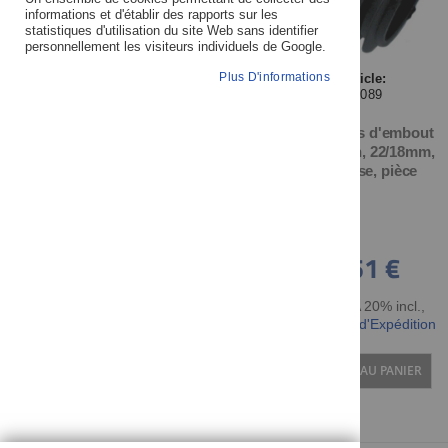
informations et d'établir des rapports sur les
statistiques d'utilisation du site Web sans identifier
personnellement les visiteurs individuels de Google.
MARQUE/FABRICANT
Plus D'informations
Article:
40089
Bouchons d'embout
PRIX
de guidon, 22/18mm,
noir lisse, pièce
DISPONIBILITÉ
1,51 €
NOUVEAU DEPUIS LE
DERNIER CATALOGUE
TTC TVA 20% incl.
,
hors Frais d'Expédition
AJOUTER AU PANIER