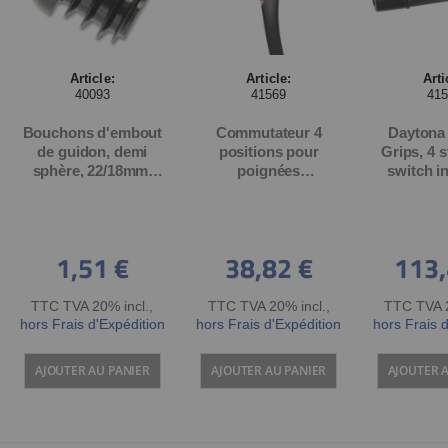
Article:
Article:
Arti
40093
41569
41
Bouchons d'embout
Commutateur 4
Daytona
de guidon, demi
positions pour
Grips, 4 
sphère, 22/18mm,
poignées
switch i
noir, pièce
chauffantes Daytona
33mm 
(pour art. 41547)
diameter
120mm, 
handlebars
1,51 €
38,82 €
113,
necessary 
40089/
TTC TVA 20% incl.
,
TTC TVA 20% incl.
,
TTC TVA 2
hors Frais d'Expédition
hors Frais d'Expédition
hors Frais 
AJOUTER AU PANIER
AJOUTER AU PANIER
AJOUTER 