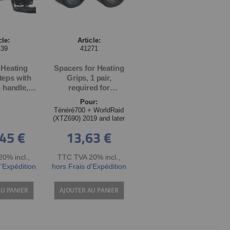
cle:
Article:
539
41271
 Heating
Spacers for Heating
steps with
Grips, 1 pair,
n handle,
required for
handle
mounting the 120mm
Pour:
, length
heating grips, OEM
Ténéré700 + WorldRaid
for 22mm
YME-F296E-00-00
(XTZ690) 2019 and later
 (open, if
45 €
13,63 €
order item
40093)
0% incl.
,
TTC TVA 20% incl.
,
d'Expédition
hors Frais d'Expédition
AU PANIER
AJOUTER AU PANIER