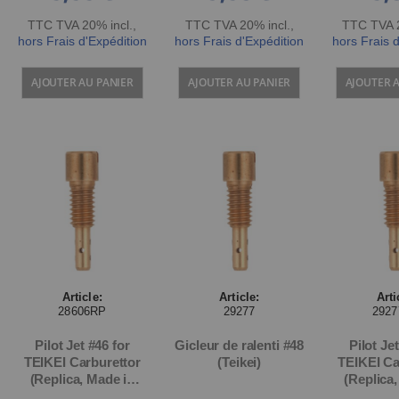
TTC TVA 20% incl.
,
TTC TVA 20% incl.
,
TTC TVA 2
hors Frais d'Expédition
hors Frais d'Expédition
hors Frais 
AJOUTER AU PANIER
AJOUTER AU PANIER
AJOUTER 
Article:
Article:
Arti
28606RP
29277
292
Pilot Jet #46 for
Gicleur de ralenti #48
Pilot Je
TEIKEI Carburettor
(Teikei)
TEIKEI Ca
(Replica, Made in
(Replica
Japan)
Jap