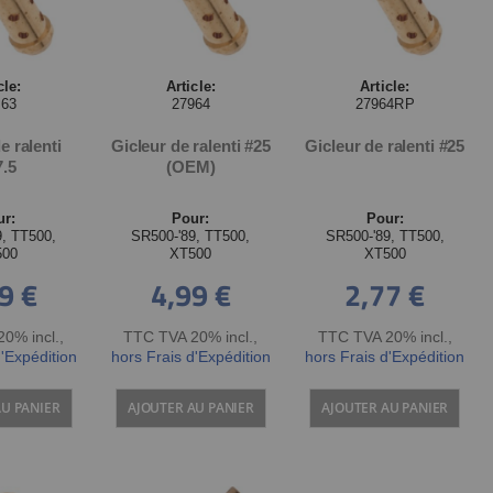
cle:
Article:
Article:
963
27964
27964RP
e ralenti
Gicleur de ralenti #25
Gicleur de ralenti #25
7.5
(OEM)
ur:
Pour:
Pour:
9, TT500,
SR500-'89, TT500,
SR500-'89, TT500,
500
XT500
XT500
9 €
4,99 €
2,77 €
0% incl.
,
TTC TVA 20% incl.
,
TTC TVA 20% incl.
,
d'Expédition
hors Frais d'Expédition
hors Frais d'Expédition
AU PANIER
AJOUTER AU PANIER
AJOUTER AU PANIER