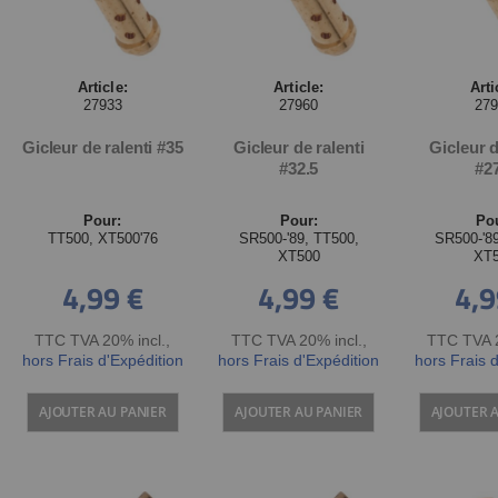
Article:
Article:
Arti
27933
27960
27
Gicleur de ralenti #35
Gicleur de ralenti
Gicleur d
#32.5
#2
Pour:
Pour:
Po
TT500, XT500'76
SR500-'89, TT500,
SR500-'8
XT500
XT
4,99 €
4,99 €
4,9
TTC TVA 20% incl.
,
TTC TVA 20% incl.
,
TTC TVA 2
hors Frais d'Expédition
hors Frais d'Expédition
hors Frais 
AJOUTER AU PANIER
AJOUTER AU PANIER
AJOUTER 