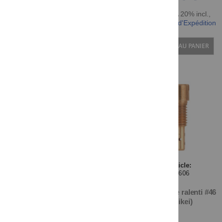
TTC TVA 20% incl.
,
hors Frais d'Expédition
AJOUTER AU PANIER
Article:
28606
Gicleur de ralenti #46
(Teikei)