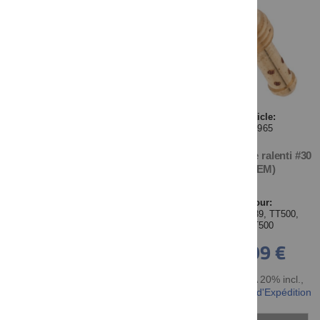
Article:
27965
Gicleur de ralenti #30
(OEM)
Pour:
SR500-'89, TT500,
XT500
4,99 €
TTC TVA 20% incl.
,
hors Frais d'Expédition