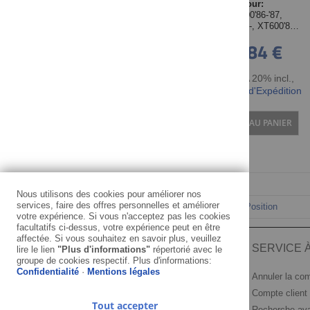
Pour:
SRX600'86-'87,
XT600Z'86-, XT600'84-
'86, 89-'90, XT600E'96-
43,84 €
'02
TTC TVA 20% incl.
,
hors Frais d'Expédition
AJOUTER AU PANIER
Nous utilisons des cookies pour améliorer nos
services, faire des offres personnelles et améliorer
Trier par
votre expérience. Si vous n'acceptez pas les cookies
facultatifs ci-dessus, votre expérience peut en être
affectée. Si vous souhaitez en savoir plus, veuillez
INFORMATION
SERVICE À
lire le lien
"Plus d'informations"
répertorié avec le
groupe de cookies respectif. Plus d'informations:
Confidentialité
·
Mentions légales
Mentions légales
Annuler la c
Conditions générales
Compte client
Tout accepter
Confidentialité
Recherche av