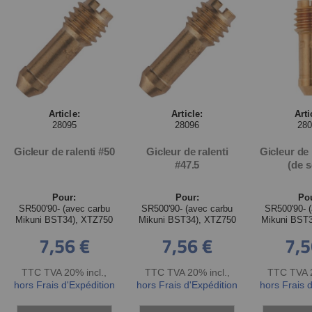
Article:
Article:
Arti
28095
28096
28
Gicleur de ralenti #50
Gicleur de ralenti
Gicleur de 
#47.5
(de s
Pour:
Pour:
Po
SR500'90- (avec carbu
SR500'90- (avec carbu
SR500'90- 
Mikuni BST34), XTZ750
Mikuni BST34), XTZ750
Mikuni BST
7,56 €
7,56 €
7,5
TTC TVA 20% incl.
,
TTC TVA 20% incl.
,
TTC TVA 2
hors Frais d'Expédition
hors Frais d'Expédition
hors Frais 