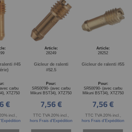
cle:
Article:
Article:
099
28249
28252
ralenti #45
Gicleur de ralenti
Gicleur de ralenti #55
érie)
#52.5
ur:
Pour:
Pour:
(avec carbu
SR500'90- (avec carbu
SR500'90- (avec carbu
34), XTZ750
Mikuni BST34), XTZ750
Mikuni BST34), XTZ750
6 €
7,56 €
7,56 €
0% incl.
,
TTC TVA 20% incl.
,
TTC TVA 20% incl.
,
d'Expédition
hors Frais d'Expédition
hors Frais d'Expédition