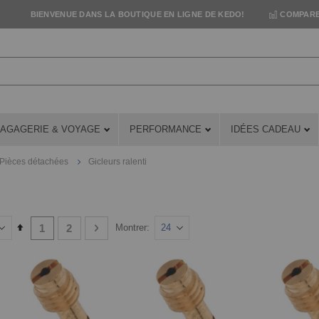
BIENVENUE DANS LA BOUTIQUE EN LIGNE DE KEDO!
COMPARE
AGAGERIE & VOYAGE
PERFORMANCE
IDÉES CADEAU
Pièces détachées
Gicleurs ralenti
Page
You're currently reading page
Page
Page
Suivant
Set
1
2
Montrer
Descending
Direction