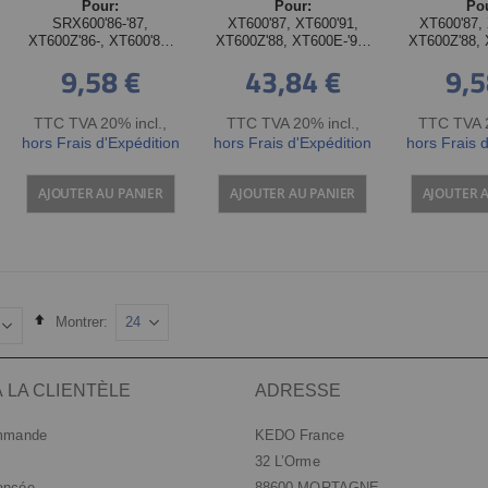
Pour:
Pour:
Po
SRX600'86-'87,
XT600'87, XT600'91,
XT600'87,
XT600Z'86-, XT600'84-
XT600Z'88, XT600E-'95,
XT600Z'88, 
'86, 89-'90, XT600E'96-
XTZ660
XTZ
9,58 €
43,84 €
9,5
'02
TTC TVA 20% incl.
,
TTC TVA 20% incl.
,
TTC TVA 2
hors Frais d'Expédition
hors Frais d'Expédition
hors Frais 
AJOUTER AU PANIER
AJOUTER AU PANIER
AJOUTER 
Set
Montrer
Descending
Direction
 LA CLIENTÈLE
ADRESSE
ommande
KEDO France
32 L’Orme
ancée
88600 MORTAGNE