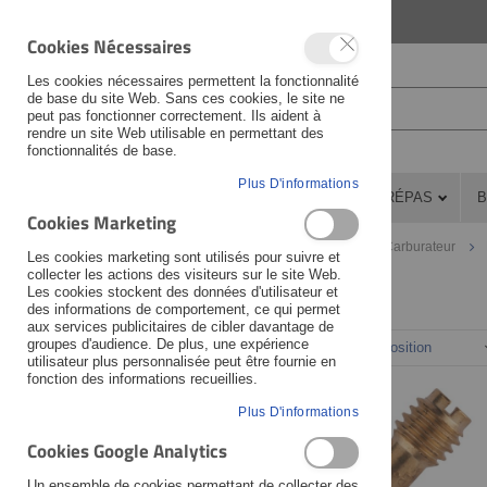
LANGUAGE
FRANÇAIS
Cookies Nécessaires
Les cookies nécessaires permettent la fonctionnalité
de base du site Web. Sans ces cookies, le site ne
peut pas fonctionner correctement. Ils aident à
rendre un site Web utilisable en permettant des
fonctionnalités de base.
Plus D'informations
PIÈCES DÉTACHÉES
ATELIER
PRÉPAS
B
Cookies Marketing
Pièces détachées
Carburateur et admission
Carburateur
Les cookies marketing sont utilisés pour suivre et
collecter les actions des visiteurs sur le site Web.
Les cookies stockent des données d'utilisateur et
des informations de comportement, ce qui permet
Fabricant
aux services publicitaires de cibler davantage de
groupes d'audience. De plus, une expérience
Trier par
utilisateur plus personnalisée peut être fournie en
Veuillez sélectionner ...
fonction des informations recueillies.
Moto
Plus D'informations
Cookies Google Analytics
Veuillez sélectionner ...
Un ensemble de cookies permettant de collecter des