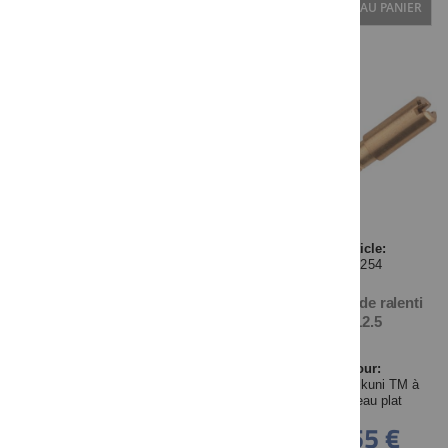
AJOUTER AU PANIER
Article:
28254
Gicleur de ralenti
#12.5
Pour:
Carbu Mikuni TM à
boisseau plat
5,55 €