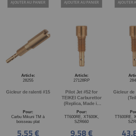
AJOUTER AU PANIER
AJOUTER AU PANIER
AJOUTER 
Article:
Article:
Arti
28255
27128RP
28
Gicleur de ralenti #15
Pilot Jet #52 for
Gicleur de 
TEIKEI Carburettor
(Tei
(Replica, Made in
Japan)
Pour:
Pour:
Po
Carbu Mikuni TM à
TT600RE, XT600K,
TT600RE, X
boisseau plat
SZR660
SZR
5,55 €
9,58 €
43,