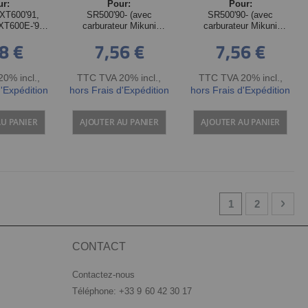
ur:
Pour:
Pour:
 XT600'91,
SR500'90- (avec
SR500'90- (avec
XT600E-'95,
carburateur Mikuni
carburateur Mikuni
660
BST34), XTZ750
BST34), XTZ750
8 €
7,56 €
7,56 €
0% incl.
,
TTC TVA 20% incl.
,
TTC TVA 20% incl.
,
d'Expédition
hors Frais d'Expédition
hors Frais d'Expédition
AU PANIER
AJOUTER AU PANIER
AJOUTER AU PANIER
Page
You're currently
Page
Page
Suiv
1
2
CONTACT
Contactez-nous
Téléphone: +33 9 60 42 30 17