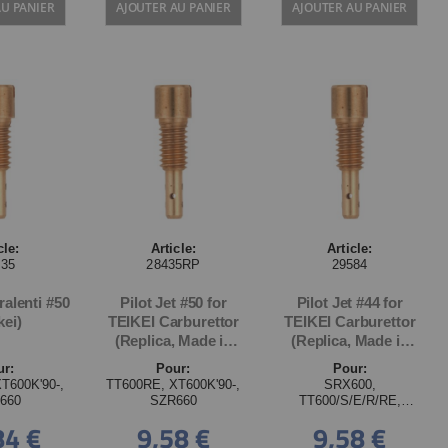
AU PANIER
AJOUTER AU PANIER
AJOUTER AU PANIER
cle:
Article:
Article:
435
28435RP
29584
ralenti #50
Pilot Jet #50 for
Pilot Jet #44 for
kei)
TEIKEI Carburettor
TEIKEI Carburettor
(Replica, Made in
(Replica, Made in
Japan)
Japan)
ur:
Pour:
Pour:
T600K'90-,
TT600RE, XT600K'90-,
SRX600,
660
SZR660
TT600/S/E/R/RE,
XT600/Z/E/K
84 €
9,58 €
9,58 €