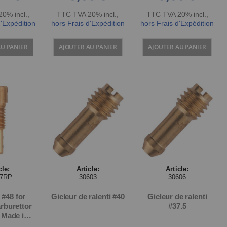
0% incl.
,
TTC TVA 20% incl.
,
TTC TVA 20% incl.
,
d'Expédition
hors Frais d'Expédition
hors Frais d'Expédition
AU PANIER
AJOUTER AU PANIER
AJOUTER AU PANIER
cle:
Article:
Article:
77RP
30603
30606
t #48 for
Gicleur de ralenti #40
Gicleur de ralenti
rburettor
#37.5
, Made in
an)