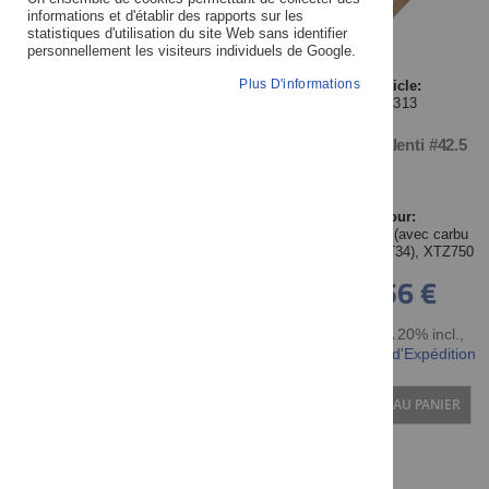
informations et d'établir des rapports sur les
statistiques d'utilisation du site Web sans identifier
personnellement les visiteurs individuels de Google.
MARQUE/FABRICANT
Plus D'informations
Article:
27313
Vis de ralenti #42.5
PRIX
DISPONIBILITÉ
Pour:
SR500'90- (avec carbu
Mikuni BST34), XTZ750
7,56 €
NOUVEAU DEPUIS LE
DERNIER CATALOGUE
TTC TVA 20% incl.
,
hors Frais d'Expédition
TYPE DE CARBURATEUR
AJOUTER AU PANIER