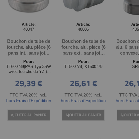
Article:
Article:
Arti
40047
40006
40
Bouchon de tube de
Bouchon de tube de
Bouchon d
fourche, alu, pièce (6
fourche, alu, pièce (6
alu, 6 pan
pans int., sans joint
pans ext., sans joint
convexe
torique), pour
torique)
Sans join
Pour:
Pour:
Po
conversion
pi
TT600-'89(PAS Typ 3SW
TT500-'78, XT500-'79
SR
assistance
avec fourche de YZ!),
pneumatique
XT660R/X
29,39 €
26,61 €
26,
TTC TVA 20% incl.
,
TTC TVA 20% incl.
,
TTC TVA 2
hors Frais d'Expédition
hors Frais d'Expédition
hors Frais 
AJOUTER AU PANIER
AJOUTER AU PANIER
AJOUTER 