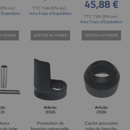
45,88 €
Special
Price
0% incl.
,
TTC TVA 20% incl.
,
d'Expédition
hors Frais d'Expédition
TTC TVA 20% incl.
,
hors Frais d'Expédition
AU PANIER
AJOUTER AU PANIER
AJOUTER AU PANIER
cle:
Article:
Article:
229
30586
28086
hons
Protection de
Cache poussière
m de tube
fourche universelle,
tube de fourche,