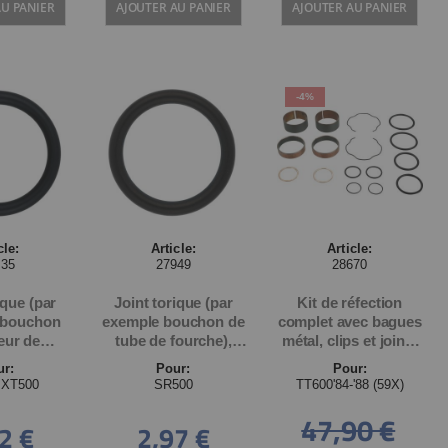
AU PANIER
AJOUTER AU PANIER
AJOUTER AU PANIER
-4%
cle:
Article:
Article:
035
27949
28670
ique (par
Joint torique (par
Kit de réfection
 bouchon
exemple bouchon de
complet avec bagues
eur de
tube de fourche),
métal, clips et joints
), pièce
pièce
(joints spi de fourche
ur:
Pour:
Pour:
et cache-poussières
 XT500
SR500
TT600'84-'88 (59X)
art. 21275 sont à
47,90 €
commander
2 €
2,97 €
séparément)