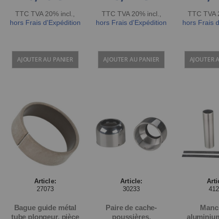
TTC TVA 20% incl.
,
TTC TVA 20% incl.
,
TTC TVA 2
hors Frais d'Expédition
hors Frais d'Expédition
hors Frais 
AJOUTER AU PANIER
AJOUTER AU PANIER
AJOUTER 
Article:
Article:
Arti
27073
30233
41
Bague guide métal
Paire de cache-
Manc
tube plongeur, pièce
poussières,
aluminiu