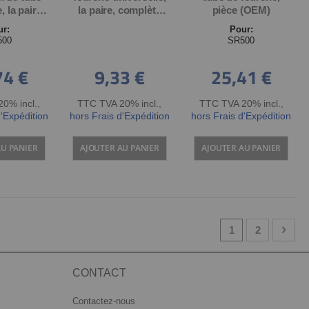
, la paire.
la paire, complète
pièce (OEM)
le avec le
(noir mat)
ur:
Pour:
de phare
500
SR500
igine
74 €
9,33 €
25,41 €
0% incl.
,
TTC TVA 20% incl.
,
TTC TVA 20% incl.
,
d'Expédition
hors Frais d'Expédition
hors Frais d'Expédition
AU PANIER
AJOUTER AU PANIER
AJOUTER AU PANIER
Page
You're currently
Page
Page
Suiv
1
2
CONTACT
Contactez-nous