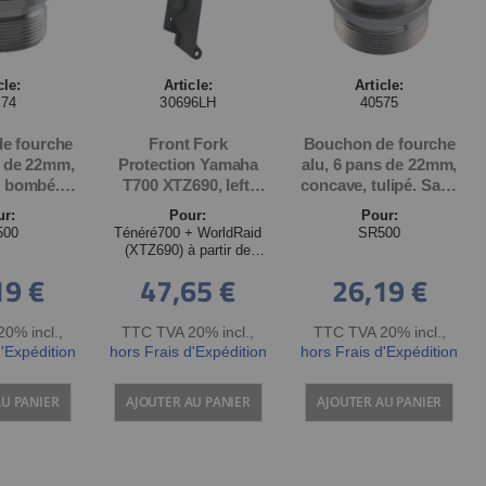
cle:
Article:
Article:
574
30696LH
40575
e fourche
Front Fork
Bouchon de fourche
s de 22mm,
Protection Yamaha
alu, 6 pans de 22mm,
, bombé.
T700 XTZ690, left,
concave, tulipé. Sans
t torique,
OEM: BW3-F315H-00
joint torique, pièce
ur:
Pour:
Pour:
èce
500
Ténéré700 + WorldRaid
SR500
(XTZ690) à partir de
2019
19 €
47,65 €
26,19 €
0% incl.
,
TTC TVA 20% incl.
,
TTC TVA 20% incl.
,
d'Expédition
hors Frais d'Expédition
hors Frais d'Expédition
AU PANIER
AJOUTER AU PANIER
AJOUTER AU PANIER