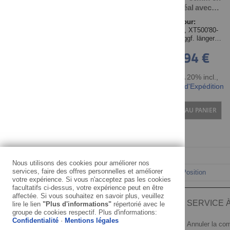
alu, idéal avec
amortisseurs de
Pour:
390mm. (kit: 2
TT500'79-, XT500'80-
rallonges + joints
(benötigt ggf. längere
toriques). Non
Tachowelle Art. 30059)
68,94 €
homologué
TTC TVA 20% incl.
,
hors Frais d'Expédition
AJOUTER AU PANIER
Nous utilisons des cookies pour améliorer nos
services, faire des offres personnelles et améliorer
Trier par
votre expérience. Si vous n'acceptez pas les cookies
facultatifs ci-dessus, votre expérience peut en être
affectée. Si vous souhaitez en savoir plus, veuillez
INFORMATION
SERVICE À
lire le lien
"Plus d'informations"
répertorié avec le
groupe de cookies respectif. Plus d'informations:
Confidentialité
·
Mentions légales
Mentions légales
Annuler la c