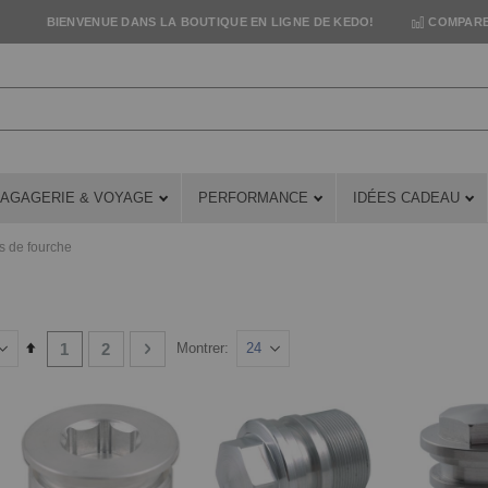
BIENVENUE DANS LA BOUTIQUE EN LIGNE DE KEDO!
COMPARE
AGAGERIE & VOYAGE
PERFORMANCE
IDÉES CADEAU
s de fourche
Page
You're currently reading page
Page
Page
Suivant
Set
1
2
Montrer
Descending
Direction