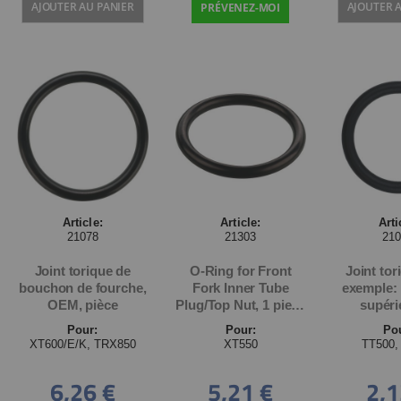
AJOUTER AU PANIER
AJOUTER 
PRÉVENEZ-MOI
Article:
Article:
Arti
21078
21303
21
Joint torique de
O-Ring for Front
Joint tor
bouchon de fourche,
Fork Inner Tube
exemple:
OEM, pièce
Plug/Top Nut, 1 piece
supéri
(OEM)
fourche
Pour:
Pour:
Po
XT600/E/K, TRX850
XT550
TT500,
6,26 €
5,21 €
2,1