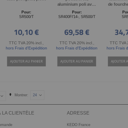
aluminium poli avec
de fourche
joint. Fixation par 2
Incompatib
Pour:
Pour:
Po
vis sans tête
support 
SR500/T
SR400FI'14-, SR500/T
SR
d'or
10,10 €
69,58 €
34,
TTC TVA 20% incl.
,
TTC TVA 20% incl.
,
TTC TVA 2
hors Frais d'Expédition
hors Frais d'Expédition
hors Frais 
AJOUTER AU PANIER
AJOUTER AU PANIER
AJOUTER 
Set
Montrer
Descending
Direction
 LA CLIENTÈLE
ADRESSE
ommande
KEDO France