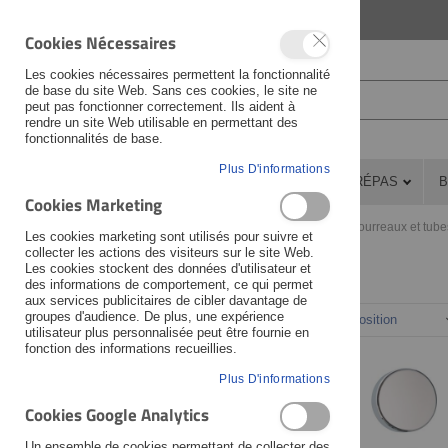
LANGUAGE
FRANÇAIS
Cookies Nécessaires
Les cookies nécessaires permettent la fonctionnalité
de base du site Web. Sans ces cookies, le site ne
peut pas fonctionner correctement. Ils aident à
rendre un site Web utilisable en permettant des
fonctionnalités de base.
Plus D'informations
PIÈCES DÉTACHÉES
ATELIER
PRÉPAS
B
Cookies Marketing
Pièces détachées
Partie cycle
Fourche
Fourreaux et tube
Les cookies marketing sont utilisés pour suivre et
collecter les actions des visiteurs sur le site Web.
Les cookies stockent des données d'utilisateur et
des informations de comportement, ce qui permet
Fabricant
aux services publicitaires de cibler davantage de
groupes d'audience. De plus, une expérience
Trier par
utilisateur plus personnalisée peut être fournie en
Veuillez sélectionner ...
fonction des informations recueillies.
Moto
Plus D'informations
Cookies Google Analytics
Veuillez sélectionner ...
Un ensemble de cookies permettant de collecter des