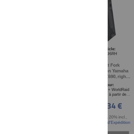
Article:
30696RH
Front Fork
Protection Yamaha
T700 XTZ690, right,
OEM: BW3-F315H-00
Pour:
Ténéré700 + WorldRaid
(XTZ690) à partir de
2019
46,34 €
TTC TVA 20% incl.
,
hors Frais d'Expédition