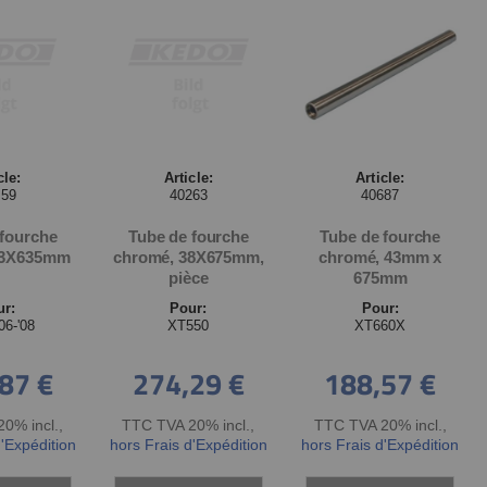
cle:
Article:
Article:
259
40263
40687
 fourche
Tube de fourche
Tube de fourche
43X635mm
chromé, 38X675mm,
chromé, 43mm x
pièce
675mm
ur:
Pour:
Pour:
06-'08
XT550
XT660X
87 €
274,29 €
188,57 €
0% incl.
,
TTC TVA 20% incl.
,
TTC TVA 20% incl.
,
d'Expédition
hors Frais d'Expédition
hors Frais d'Expédition