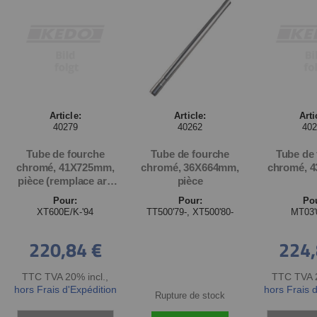
Article:
Article:
Arti
40279
40262
40
Tube de fourche
Tube de fourche
Tube de
chromé, 41X725mm,
chromé, 36X664mm,
chromé, 
pièce (remplace art.
pièce
40267)
Pour:
Pour:
Po
XT600E/K-'94
TT500'79-, XT500'80-
MT03'
220,84 €
224,
TTC TVA 20% incl.
,
TTC TVA 2
hors Frais d'Expédition
hors Frais 
Rupture de stock