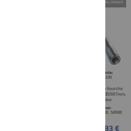
AJOUTER AU PANIER
Article:
40330
Tube de fourche
chromé, 35/587mm,
pièce
Pour:
SR400-'00, SR500
99,83 €