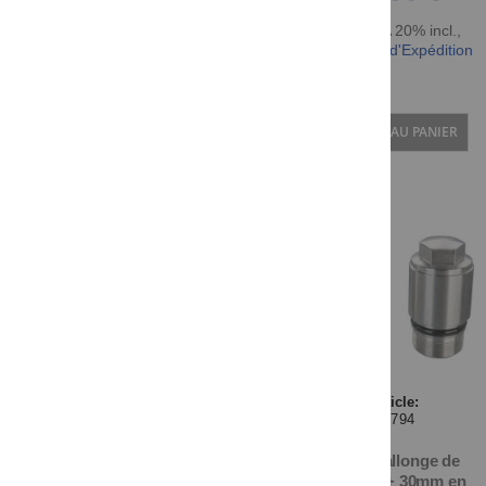
TTC TVA 20% incl.
,
hors Frais d'Expédition
AJOUTER AU PANIER
Article:
40794
Kit de rallonge de
fourche + 30mm en