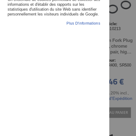
informations et d'établir des rapports sur les
statistiques d'utilisation du site Web sans identifier
personnellement les visiteurs individuels de Google.
MARQUE/FABRICANT
Plus D'informations
Article:
KTH-10213
Aluminium Fork Plug
MODÈLE DU XT / TT
Covers, chrome
plated, 1 pair, high
minimalistic design,
PRIX
Pour:
vibration damped
Yamaha:SR400, SR500
mounting
30,46 €
DISPONIBILITÉ
TTC TVA 20% incl.
,
NOUVEAU DEPUIS LE
hors Frais d'Expédition
DERNIER CATALOGUE
AJOUTER AU PANIER