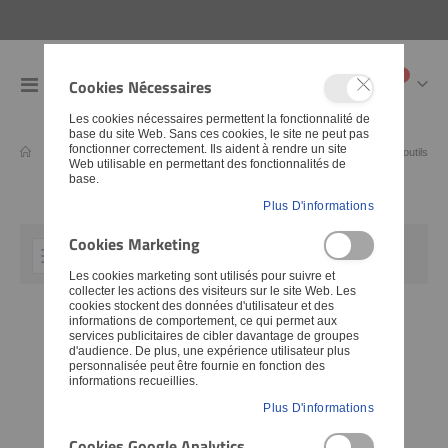
articles
0
Cookies Nécessaires
Toggle
Cart
Nav
Les cookies nécessaires permettent la fonctionnalité de
base du site Web. Sans ces cookies, le site ne peut pas
fonctionner correctement. Ils aident à rendre un site
Pièces détachées
Cadre et périphérie
Boites et sacoches à outils
Web utilisable en permettant des fonctionnalités de
base.
Plus D'informations
Cookies Marketing
Set
FILTER
Les cookies marketing sont utilisés pour suivre et
Descending
collecter les actions des visiteurs sur le site Web. Les
Direction
cookies stockent des données d'utilisateur et des
informations de comportement, ce qui permet aux
NOUVEAU
services publicitaires de cibler davantage de groupes
d'audience. De plus, une expérience utilisateur plus
personnalisée peut être fournie en fonction des
informations recueillies.
Plus D'informations
Cookies Google Analytics