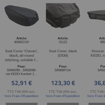
Article:
Article:
Arti
40802COV
31122
30
Seat Cover 'Classic',
Seat Cover, black
Housse 
black, all-round
(OEM)
KEDO, no
stitching, suitable for
all KEDO Comfort
Pour:
Pour:
Po
1.5-man seats,
SR400'80-, SR500'80-
SR400FI'14-
SR50
handmade in
mit KEDO Komfort 1½-
Germany
Mann Sitzbank
52,91 €
123,30 €
36,
TTC TVA 20% incl.
,
TTC TVA 20% incl.
,
TTC TVA 2
hors Frais d'Expédition
hors Frais d'Expédition
hors Frais 