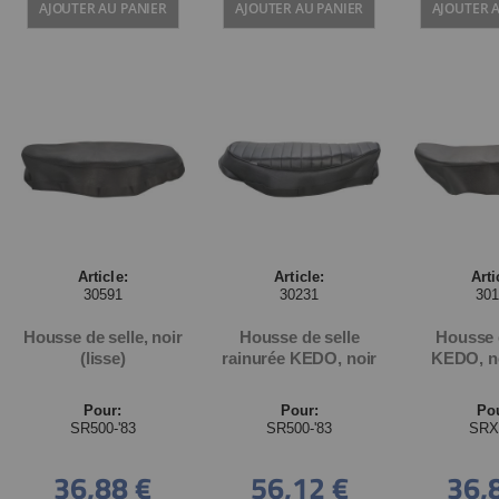
AJOUTER AU PANIER
AJOUTER AU PANIER
AJOUTER 
Article:
Article:
Arti
30591
30231
30
Housse de selle, noir
Housse de selle
Housse 
(lisse)
rainurée KEDO, noir
KEDO, no
Pour:
Pour:
Po
SR500-'83
SR500-'83
SRX
36,88 €
56,12 €
36,