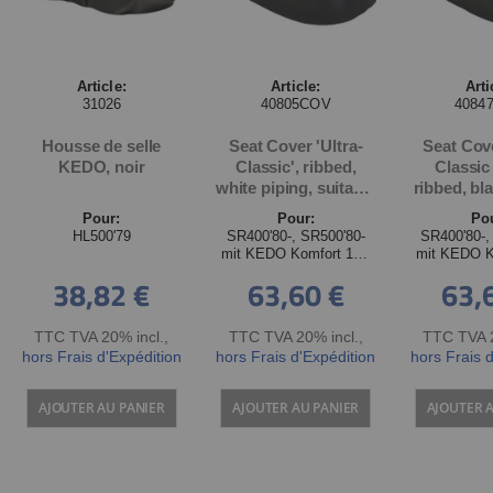
Article:
Article:
Arti
31026
40805COV
4084
Housse de selle
Seat Cover 'Ultra-
Seat Cove
KEDO, noir
Classic', ribbed,
Classic
white piping, suitable
ribbed, bl
for all KEDO
suitable f
Pour:
Pour:
Po
Comfort 1.5-Man
Comfort
HL500'79
SR400'80-, SR500'80-
SR400'80-,
Seats, handmade in
seats, ha
mit KEDO Komfort 1½-
mit KEDO K
Germany
Ger
Mann Sitzbank
Mann S
38,82 €
63,60 €
63,
TTC TVA 20% incl.
,
TTC TVA 20% incl.
,
TTC TVA 2
hors Frais d'Expédition
hors Frais d'Expédition
hors Frais 
AJOUTER AU PANIER
AJOUTER AU PANIER
AJOUTER 