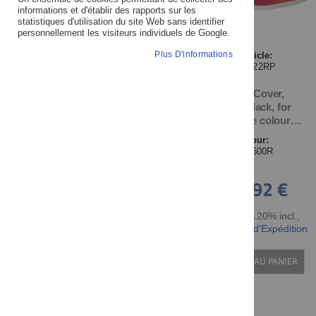
informations et d'établir des rapports sur les
statistiques d'utilisation du site Web sans identifier
personnellement les visiteurs individuels de Google.
MARQUE/FABRICANT
Plus D'informations
Article:
29422RP
Seat Cover,
MODÈLE DU XT / TT
Red/Black, for
vehicle colour
PURPLISH WHITE
PRIX
Pour:
SOLID !
TT600R
49,92 €
DISPONIBILITÉ
TTC TVA 20% incl.
,
NOUVEAU DEPUIS LE
hors Frais d'Expédition
DERNIER CATALOGUE
AJOUTER AU PANIER