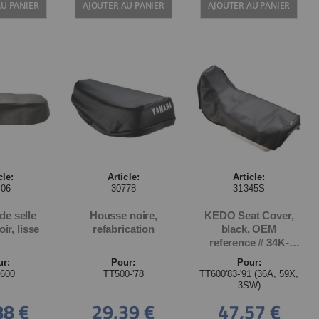
AU PANIER
AJOUTER AU PANIER
AJOUTER AU PANIER
cle:
Article:
Article:
106
30778
31345S
de selle
Housse noire,
KEDO Seat Cover,
ir, lisse
refabrication
black, OEM
reference # 34K-
24731-10
ur:
Pour:
Pour:
600
TT500-'78
TT600'83-'91 (36A, 59X,
3SW)
88 €
29,39 €
47,57 €