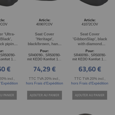
cle:
Article:
Article:
7COV
40907COV
41072COV
r 'Ultra-
Seat Cover
Seat Cover
 Black',
'Heritage',
'GibbonSlap', black
ack piping,
black/brown, hand-
with diamond
or all KEDO
sewn diamond
pattern, suitable for
ur:
Pour:
Pour:
 1.5-Man
pattern, suitable for
all KEDO Comfort
 SR500'80-
SR400'80-, SR500'80-
SR400'80-, SR500'80-
ndmade in
all KEDO Comfort
1.5-Man seats,
omfort 1½-
mit KEDO Komfort 1½-
mit KEDO Komfort 1½-
many
1.5-Man seats,
handmade in
itzbank
Mann Sitzbank
Mann Sitzbank
60 €
74,29 €
63,60 €
handmade in
Germany
Germany
0% incl.
,
TTC TVA 20% incl.
,
TTC TVA 20% incl.
,
d'Expédition
hors Frais d'Expédition
hors Frais d'Expédition
AU PANIER
AJOUTER AU PANIER
AJOUTER AU PANIER