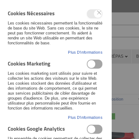
LANGUAGE
FRANÇAIS
Cookies Nécessaires
Les cookies nécessaires permettent la fonctionnalité
de base du site Web. Sans ces cookies, le site ne
peut pas fonctionner correctement. Ils aident à
rendre un site Web utilisable en permettant des
fonctionnalités de base.
Plus D'informations
PIÈCES DÉTACHÉES
ATELIER
PRÉPAS
B
Cookies Marketing
Pièces détachées
Selle
Housses et sangles
Les cookies marketing sont utilisés pour suivre et
collecter les actions des visiteurs sur le site Web.
Les cookies stockent des données d'utilisateur et
des informations de comportement, ce qui permet
Fabricant
aux services publicitaires de cibler davantage de
groupes d'audience. De plus, une expérience
Trier par
utilisateur plus personnalisée peut être fournie en
Veuillez sélectionner ...
fonction des informations recueillies.
NOUVEAU
Moto
Plus D'informations
Cookies Google Analytics
Veuillez sélectionner ...
Un ensemble de cookies permettant de collecter des