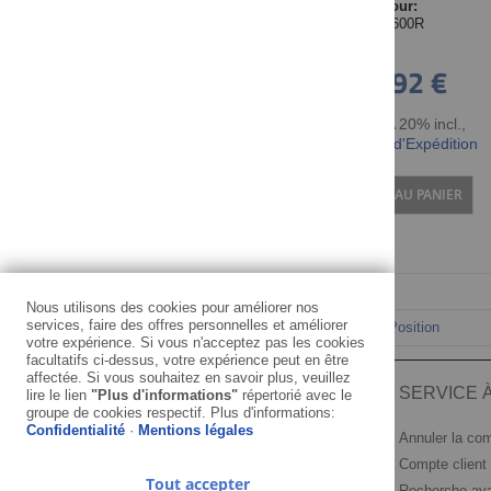
Pour:
SOLID
TT600R
49,92 €
TTC TVA 20% incl.
,
hors Frais d'Expédition
AJOUTER AU PANIER
Nous utilisons des cookies pour améliorer nos
services, faire des offres personnelles et améliorer
Trier par
votre expérience. Si vous n'acceptez pas les cookies
facultatifs ci-dessus, votre expérience peut en être
affectée. Si vous souhaitez en savoir plus, veuillez
INFORMATION
SERVICE À
lire le lien
"Plus d'informations"
répertorié avec le
groupe de cookies respectif. Plus d'informations:
Confidentialité
·
Mentions légales
Mentions légales
Annuler la c
Conditions générales
Compte client
Tout accepter
Confidentialité
Recherche av