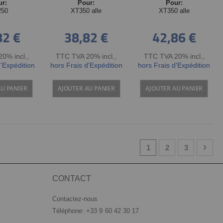
ur:
Pour:
Pour:
sangle
250
XT350 alle
XT350 alle
correspondante, voir
art 31347R. Nr. de
82 €
38,82 €
42,86 €
réf. OEM 30X-2477A-
00
0% incl.
,
TTC TVA 20% incl.
,
TTC TVA 20% incl.
,
d'Expédition
hors Frais d'Expédition
hors Frais d'Expédition
AU PANIER
AJOUTER AU PANIER
AJOUTER AU PANIER
Page
You're currently read
Page
Page
Page
Suiv
1
2
3
CONTACT
Contactez-nous
Téléphone: +33 9 60 42 30 17