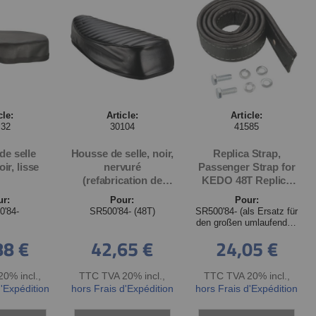
cle:
Article:
Article:
532
30104
41585
de selle
Housse de selle, noir,
Replica Strap,
ir, lisse
nervuré
Passenger Strap for
(refabrication de
KEDO 48T Replica
l'origine)
Seat (item10127RP),
ur:
Pour:
Pour:
incl. mounting
0'84-
SR500'84- (48T)
SR500'84- (als Ersatz für
material
den großen umlaufenden
Sozius-Griff)
88 €
42,65 €
24,05 €
0% incl.
,
TTC TVA 20% incl.
,
TTC TVA 20% incl.
,
d'Expédition
hors Frais d'Expédition
hors Frais d'Expédition