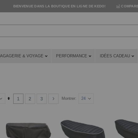
BIENVENUE DANS LA BOUTIQUE EN LIGNE DE KEDO!
COMPARE
AGAGERIE & VOYAGE
PERFORMANCE
IDÉES CADEAU
Page
You're currently reading page
Page
Page
Page
Suivant
Set
1
2
3
Montrer
Descending
Direction