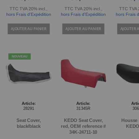
TTC TVA 20% incl.
,
TTC TVA 20% incl.
,
TTC TVA 2
hors Frais d'Expédition
hors Frais d'Expédition
hors Frais 
AJOUTER AU PANIER
AJOUTER AU PANIER
AJOUTER 
NOUVEAU
Article:
Article:
Arti
28291
31345R
30
Seat Cover,
KEDO Seat Cover,
Housse 
black/black
red, OEM reference #
KEDO,
34K-24711-10