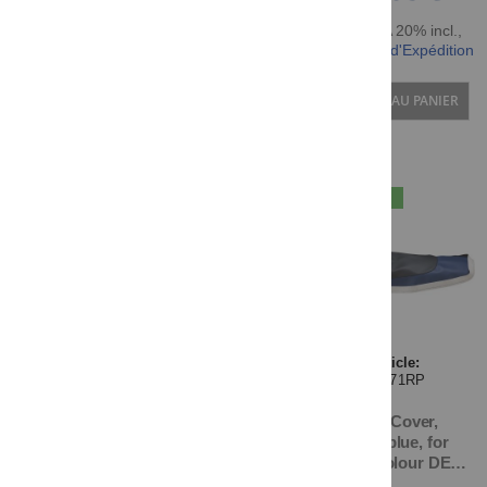
TTC TVA 20% incl.
,
hors Frais d'Expédition
AJOUTER AU PANIER
NOUVEAU
Article:
27571RP
Seat Cover,
black/blue, for
vehicle colour DEEP
PURPLISH BLUE