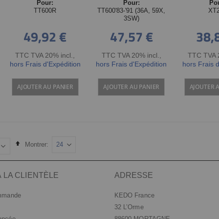
Pour:
Pour:
Po
TT600R
TT600'83-'91 (36A, 59X,
XT
3SW)
49,92 €
47,57 €
38,
TTC TVA 20% incl.
,
TTC TVA 20% incl.
,
TTC TVA 2
hors Frais d'Expédition
hors Frais d'Expédition
hors Frais 
AJOUTER AU PANIER
AJOUTER AU PANIER
AJOUTER 
Set
Montrer
Descending
Direction
 LA CLIENTÈLE
ADRESSE
ommande
KEDO France
32 L’Orme
ancée
88600 MORTAGNE