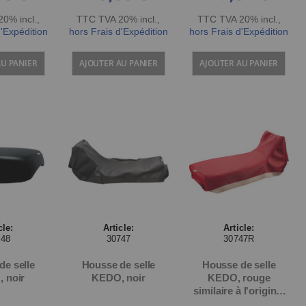
0% incl.
,
TTC TVA 20% incl.
,
TTC TVA 20% incl.
,
d'Expédition
hors Frais d'Expédition
hors Frais d'Expédition
AU PANIER
AJOUTER AU PANIER
AJOUTER AU PANIER
cle:
Article:
Article:
648
30747
30747R
de selle
Housse de selle
Housse de selle
 noir
KEDO, noir
KEDO, rouge
similaire à l'origine,
très résistante,