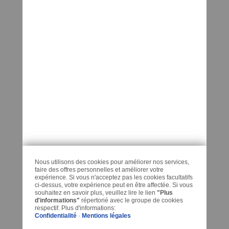
Formulaire PDF de commande de services
Derniers Articles Regardes
ADRESSE
KEDO France
32 L’Orme
88600 MORTAGNE
FRANCE
Nous utilisons des cookies pour améliorer nos services,
CONTACT
faire des offres personnelles et améliorer votre
expérience. Si vous n'acceptez pas les cookies facultatifs
ci-dessus, votre expérience peut en être affectée. Si vous
Contactez-nous
souhaitez en savoir plus, veuillez lire le lien
"Plus
d'informations"
répertorié avec le groupe de cookies
respectif. Plus d'informations:
Téléphone: +33 9 60 42 30 17
Confidentialité
·
Mentions légales