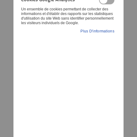
Un ensemble de cookies permettant de collecter des
informations et d'établir des rapports sur les statistiques
d'utilisation du site Web sans identifier personnellement
les visiteurs individuels de Google.
Plus D'informations
Article:
30279-1
Inline Fuel Petcock 6 mm with Ball Valve
17,65 €
TTC TVA 20% incl.
,
hors Frais d'Expédition
AJOUTER AU PANIER