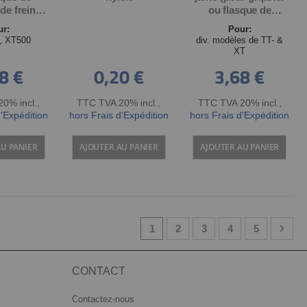
de frein,
ou flasque de
 pièce
tambour), noir, OEM,
ur:
Pour:
pièce
, XT500
div. modèles de TT- &
XT
8 €
0,20 €
3,68 €
0% incl.
,
TTC TVA 20% incl.
,
TTC TVA 20% incl.
,
d'Expédition
hors Frais d'Expédition
hors Frais d'Expédition
AU PANIER
AJOUTER AU PANIER
AJOUTER AU PANIER
Page
You're currently reading page
Page
Page
Page
Page
Page
Suiv
1
2
3
4
5
CONTACT
Contactez-nous