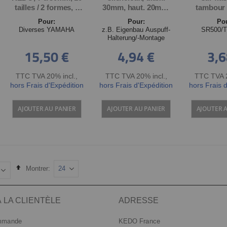
tailles / 2 formes, 5
30mm, haut. 20mm,
tambour 
de chaque
pas de 8mm intérieur
noir,
Pour:
Pour:
Po
des 2 cotés, résiste
Diverses YAMAHA
z.B. Eigenbau Auspuff-
SR500/T
150°C, bon
Halterung/-Montage
amortissement des
15,50 €
4,94 €
3,6
vibrations
TTC TVA 20% incl.
,
TTC TVA 20% incl.
,
TTC TVA 2
hors Frais d'Expédition
hors Frais d'Expédition
hors Frais 
AJOUTER AU PANIER
AJOUTER AU PANIER
AJOUTER 
Set
Montrer
Descending
Direction
 LA CLIENTÈLE
ADRESSE
ommande
KEDO France