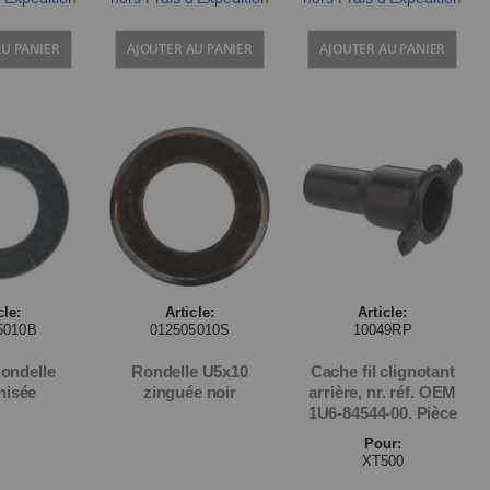
AU PANIER
AJOUTER AU PANIER
AJOUTER AU PANIER
cle:
Article:
Article:
5010B
012505010S
10049RP
ondelle
Rondelle U5x10
Cache fil clignotant
nisée
zinguée noir
arrière, nr. réf. OEM
1U6-84544-00. Pièce
Pour:
XT500