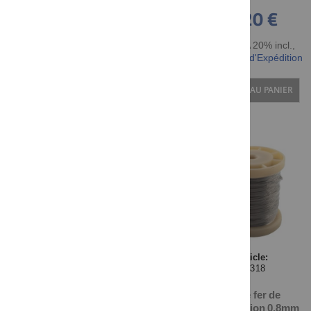
0,20 €
TTC TVA 20% incl.
,
hors Frais d'Expédition
AJOUTER AU PANIER
Article:
41318
Fil de fer de
sécurisation 0.8mm