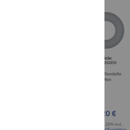
DISPONIBILITÉ
NOUVEAU DEPUIS LE
DERNIER CATALOGUE
Article:
012505000N
U5x10 Rondelle
nylon
0,20 €
TTC TVA 20% incl.
,
hors Frais d'Expédition