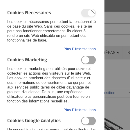
LANGUAGE
FRANÇAIS
Cookies Nécessaires
Les cookies nécessaires permettent la fonctionnalité
de base du site Web. Sans ces cookies, le site ne
peut pas fonctionner correctement. Ils aident à
rendre un site Web utilisable en permettant des
fonctionnalités de base.
Plus D'informations
PIÈCES DÉTACHÉES
ATELIER
PRÉPAS
B
Cookies Marketing
Atelier
Quincaillerie et caoutchoucs
Les cookies marketing sont utilisés pour suivre et
collecter les actions des visiteurs sur le site Web.
Les cookies stockent des données d'utilisateur et
des informations de comportement, ce qui permet
Fabricant
aux services publicitaires de cibler davantage de
groupes d'audience. De plus, une expérience
Trier par
utilisateur plus personnalisée peut être fournie en
Veuillez sélectionner ...
fonction des informations recueillies.
Moto
Plus D'informations
Cookies Google Analytics
Veuillez sélectionner ...
Un ensemble de cookies permettant de collecter des