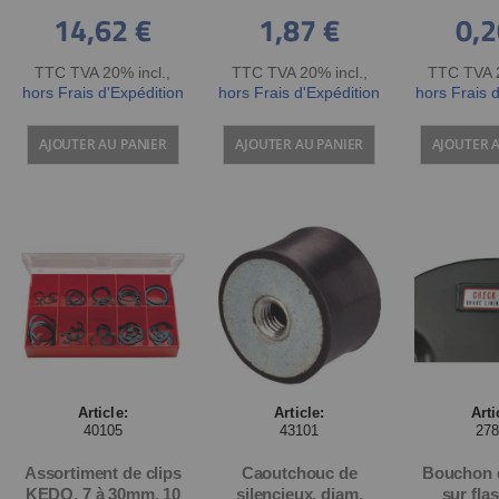
suitable for M12
Spiegelgewinde
14,62 €
1,87 €
0,2
thread
TTC TVA 20% incl.
,
TTC TVA 20% incl.
,
TTC TVA 2
hors Frais d'Expédition
hors Frais d'Expédition
hors Frais 
AJOUTER AU PANIER
AJOUTER AU PANIER
AJOUTER 
Article:
Article:
Arti
40105
43101
27
Assortiment de clips
Caoutchouc de
Bouchon 
KEDO, 7 à 30mm, 10
silencieux, diam.
sur fla