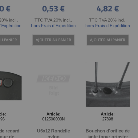
0 €
0,53 €
4,82 €
0% incl.
,
TTC TVA 20% incl.
,
TTC TVA 20% incl.
,
d'Expédition
hors Frais d'Expédition
hors Frais d'Expédition
AU PANIER
AJOUTER AU PANIER
AJOUTER AU PANIER
cle:
Article:
Article:
896
012506000N
27898
de regard
U6x12 Rondelle
Bouchon d'orifice de
sque de
nylon
jante (pour gripster