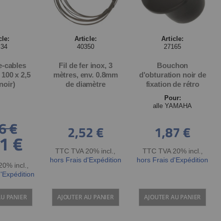
cle:
Article:
Article:
534
40350
27165
e-cables
Fil de fer inox, 3
Bouchon
 100 x 2,5
mètres, env. 0.8mm
d'obturation noir de
noir)
de diamètre
fixation de rétro
Pour:
alle YAMAHA
6 €
2,52 €
1,87 €
1 €
TTC TVA 20% incl.
,
TTC TVA 20% incl.
,
hors Frais d'Expédition
hors Frais d'Expédition
0% incl.
,
d'Expédition
AU PANIER
AJOUTER AU PANIER
AJOUTER AU PANIER