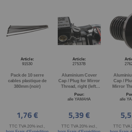
Article:
Article:
Arti
91530
27537B
276
Pack de 10 serre
Aluminium Cover
Alumini
cables plastique de
Cap / Plug for Mirror
Cap / Pl
380mm (noir)
Thread, right (left-
Mirror Thr
hand thread
hand 
Pour:
Po
M10x1.25), black
M10x1.2
alle YAMAHA
alle 
1,76 €
5,39 €
5,5
TTC TVA 20% incl.
,
TTC TVA 20% incl.
,
TTC TVA 2
hors Frais d'Expédition
hors Frais d'Expédition
hors Frais 