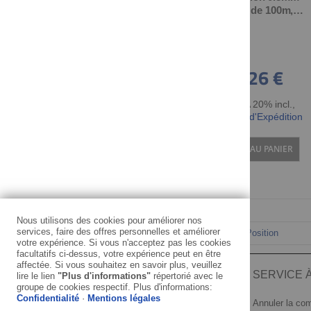
(bobine de 100m,
450g)
43,26 €
TTC TVA 20% incl.
,
hors Frais d'Expédition
AJOUTER AU PANIER
Nous utilisons des cookies pour améliorer nos
services, faire des offres personnelles et améliorer
Trier par
votre expérience. Si vous n'acceptez pas les cookies
facultatifs ci-dessus, votre expérience peut en être
affectée. Si vous souhaitez en savoir plus, veuillez
INFORMATION
SERVICE À
lire le lien
"Plus d'informations"
répertorié avec le
groupe de cookies respectif. Plus d'informations:
Confidentialité
·
Mentions légales
Mentions légales
Annuler la c