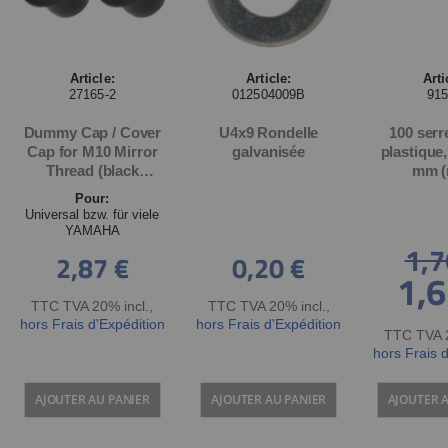
Article:
Article:
Arti
27165-2
012504009B
91
Dummy Cap / Cover
U4x9 Rondelle
100 serr
Cap for M10 Mirror
galvanisée
plastique,
Thread (black
mm (
plastic), diameter
Pour:
shaft ca.10mm / head
Universal bzw. für viele
ca.15mm, set of 2
YAMAHA
1,7
2,87 €
0,20 €
1,6
Special
Price
TTC TVA 20% incl.
,
TTC TVA 20% incl.
,
hors Frais d'Expédition
hors Frais d'Expédition
TTC TVA 2
hors Frais 
AJOUTER AU PANIER
AJOUTER AU PANIER
AJOUTER 