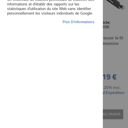
informations et d'établir des rapports sur les
statistiques d'utilisation du site Web sans identifier
personnellement les visiteurs individuels de Google.
CATÉGORIE
Plus D'informations
Article:
40088
Enjoliveurs
Douilles et entretoises
Pince à tresser le fil
de fer, massive
Silent-blocs
Serre-câbles
Passages de câbles
Écrous
Colliers
35,19 €
Vis
Fil de sécurisation
TTC TVA 20% incl.
,
Rondelles
hors Frais d'Expédition
MARQUE/FABRICANT
AJOUTER AU PANIER
PRIX