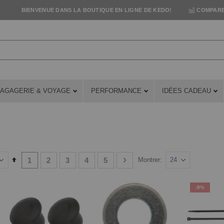
BIENVENUE DANS LA BOUTIQUE EN LIGNE DE KEDO!
COMPARE
AGAGERIE & VOYAGE
PERFORMANCE
IDÉES CADEAU
Page
You're currently reading page
Page
Page
Page
Page
Page
Suivant
Set
1
2
3
4
5
Montrer
Descending
Direction
-9%