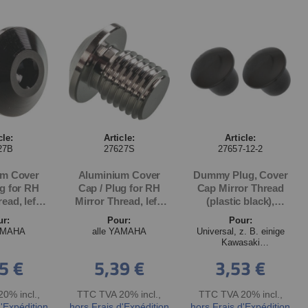
cle:
Article:
Article:
27B
27627S
27657-12-2
um Cover
Aluminium Cover
Dummy Plug, Cover
ug for RH
Cap / Plug for RH
Cap Mirror Thread
ead, left-
Mirror Thread, left-
(plastic black),
thread
hand thread
diameter shaft
ur:
Pour:
Pour:
5, black
M10x1.25, silver
ca.12mm / head
YAMAHA
alle YAMAHA
Universal, z. B. einige
ca.15mm / shaft
Kawasaki
length 8mm, closes
Spiegelgewinde
5 €
5,39 €
3,53 €
M12 thread, 2 pieces
0% incl.
,
TTC TVA 20% incl.
,
TTC TVA 20% incl.
,
d'Expédition
hors Frais d'Expédition
hors Frais d'Expédition