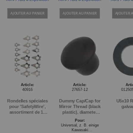
AJOUTER AU PANIER
AJOUTER AU PANIER
AJOUTER 
Article:
Article:
Arti
40916
27657-12
01250
Rondelles spéciales
Dummy Cap/Cap for
U5x10 R
pour 'SafetyWire',
Mirror Thread (black
galva
assortiment de 18
plastic), diameter
rondelles
shaft approx.12mm /
Pour:
head approx.15mm,
Universal, z. B. einige
lenght shaft 8mm,
Kawasaki