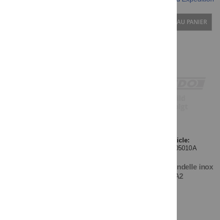
AJOUTER AU PANIER
Article:
012505010A
U5x10 Rondelle inox
A2