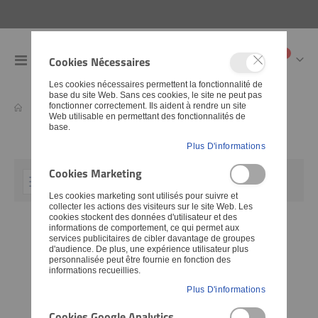
articles
0
Cookies Nécessaires
Toggle
Cart
Nav
Les cookies nécessaires permettent la fonctionnalité de
base du site Web. Sans ces cookies, le site ne peut pas
fonctionner correctement. Ils aident à rendre un site
Pièces détachées
Poste de pilotage
Commodos
Web utilisable en permettant des fonctionnalités de
base.
Plus D'informations
Cookies Marketing
Page
You're currently read
Page
Page
Suivant
1
2
Set
FILTER
Les cookies marketing sont utilisés pour suivre et
Descending
collecter les actions des visiteurs sur le site Web. Les
Direction
cookies stockent des données d'utilisateur et des
informations de comportement, ce qui permet aux
NOUVEAU
services publicitaires de cibler davantage de groupes
d'audience. De plus, une expérience utilisateur plus
personnalisée peut être fournie en fonction des
informations recueillies.
Plus D'informations
Cookies Google Analytics