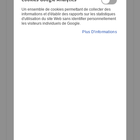
Un ensemble de cookies permettant de collecter des
informations et d'établir des rapports sur les statistiques
d'utilisation du site Web sans identifier personnellement
Pour
les visiteurs individuels de Google.
Plus D'informations
Marque/Fabricant
Numéro YAMAHA actuel
Afficher tous les articles du catalogue général KEDO, édition
2022, à partir de la page du catalogue (saisir le numéro de
page à trois chiffres, en ajoutant un 0 devant si nécessaire,
par exemple 051)