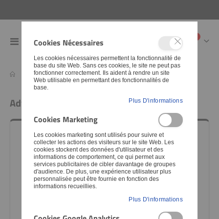
articles
0
Cookies Nécessaires
Toggle
Cart
Nav
Les cookies nécessaires permettent la fonctionnalité de
base du site Web. Sans ces cookies, le site ne peut pas
fonctionner correctement. Ils aident à rendre un site
Catalog Advanced Search
Web utilisable en permettant des fonctionnalités de
base.
Advanced Search
Plus D'informations
Cookies Marketing
Les cookies marketing sont utilisés pour suivre et
SEARCH SETTINGS
collecter les actions des visiteurs sur le site Web. Les
cookies stockent des données d'utilisateur et des
informations de comportement, ce qui permet aux
Nom de l'article
services publicitaires de cibler davantage de groupes
d'audience. De plus, une expérience utilisateur plus
personnalisée peut être fournie en fonction des
informations recueillies.
Plus D'informations
Numéro d'article
Cookies Google Analytics