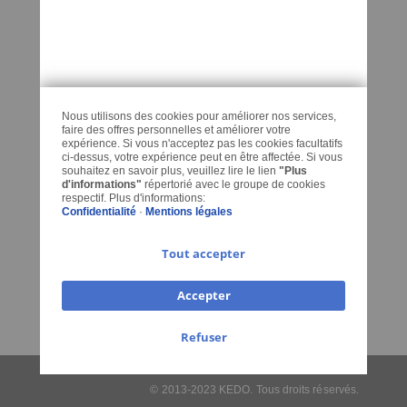
KEDO France
32 L’Orme
88600 MORTAGNE
FRANCE
Nous utilisons des cookies pour améliorer nos services,
CONTACT
faire des offres personnelles et améliorer votre
expérience. Si vous n'acceptez pas les cookies facultatifs
ci-dessus, votre expérience peut en être affectée. Si vous
Contactez-nous
souhaitez en savoir plus, veuillez lire le lien
"Plus
d'informations"
répertorié avec le groupe de cookies
respectif. Plus d'informations:
Téléphone: +33 9 60 42 30 17
Confidentialité
·
Mentions légales
E-Mail:
Tout accepter
contact@kedo-france.com
Accepter
Pas de magasin
Refuser
© 2013-2023 KEDO. Tous droits réservés.