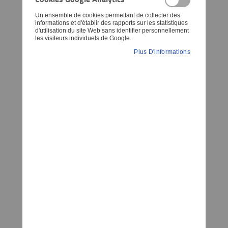
Un ensemble de cookies permettant de collecter des
informations et d'établir des rapports sur les statistiques
d'utilisation du site Web sans identifier personnellement
les visiteurs individuels de Google.
Plus D'informations
Article:
40755
Adaptateur pour étrier double piston (par
ex. de XT600E), inox brut
Pour:
SR500
63,07 €
TTC TVA 20% incl.
,
hors Frais d'Expédition