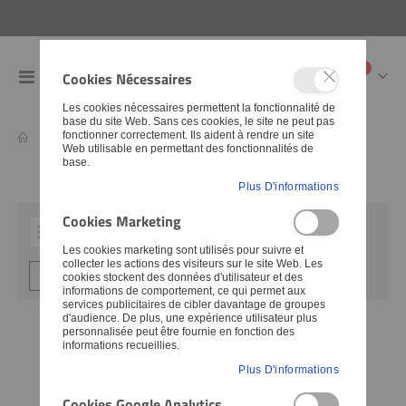
articles
0
Cookies Nécessaires
Toggle
Cart
Nav
Les cookies nécessaires permettent la fonctionnalité de
base du site Web. Sans ces cookies, le site ne peut pas
fonctionner correctement. Ils aident à rendre un site
Pièces détachées
Freinage
Étriers de frein
Web utilisable en permettant des fonctionnalités de
base.
Plus D'informations
Cookies Marketing
Set
FILTER
Les cookies marketing sont utilisés pour suivre et
Descending
collecter les actions des visiteurs sur le site Web. Les
Direction
Page
You're currently reading page
Page
Page
Page
Suivant
1
2
3
cookies stockent des données d'utilisateur et des
informations de comportement, ce qui permet aux
services publicitaires de cibler davantage de groupes
d'audience. De plus, une expérience utilisateur plus
personnalisée peut être fournie en fonction des
informations recueillies.
Plus D'informations
Cookies Google Analytics