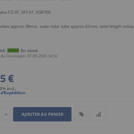
aha FZ-07, MT-07, XSR700
 tubes approx.38mm, outer tube tube approx.62mm, total length unl
ité:
En stock
 de l'inventaire: 07.08.2026 14:52
5 €
0% incl.
,
 d'Expédition
AJOUTER AU PANIER