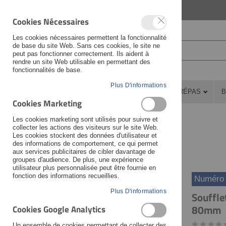
LANGUAGE
FRANÇAIS
Cookies Nécessaires
Les cookies nécessaires permettent la fonctionnalité
de base du site Web. Sans ces cookies, le site ne
peut pas fonctionner correctement. Ils aident à
rendre un site Web utilisable en permettant des
fonctionnalités de base.
Plus D'informations
PIÈCES DÉTACHÉES
ATELIER
PRÉPAS
B
Cookies Marketing
Prépas
Yamaha MT-07 - Super 7
Les cookies marketing sont utilisés pour suivre et
Prépas
Yamaha XSR700 - Super 7
collecter les actions des visiteurs sur le site Web.
Les cookies stockent des données d'utilisateur et
Prépas
Yamaha XSR700 - XS-Roadster
des informations de comportement, ce qui permet
Actualités
Nouveaux produits
aux services publicitaires de cibler davantage de
groupes d'audience. De plus, une expérience
utilisateur plus personnalisée peut être fournie en
fonction des informations recueillies.
Numéro d
Skip
Skip
Plus D'informations
Souffle
to
to
80mm
Cookies Google Analytics
the
the
end
beginning
Un ensemble de cookies permettant de collecter des