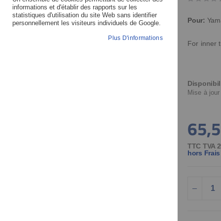
of
of
informations et d'établir des rapports sur les
statistiques d'utilisation du site Web sans identifier
the
the
Pour:
Yam
personnellement les visiteurs individuels de Google.
images
images
Plus D'informations
gallery
gallery
For inner
Disponibil
Mise à jour
65,5
TTC TVA 2
hors Frais