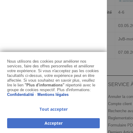
Délai de livraison (jours) à partir de la disponibilité
4-6
Listé depuis
03.05.
Marque/Fabricant
JvB-mo
Dernière mise à jour stockinfo
07.08.2
Nous utilisons des cookies pour améliorer nos
services, faire des offres personnelles et améliorer
votre expérience. Si vous n'acceptez pas les cookies
facultatifs ci-dessus, votre expérience peut en être
affectée. Si vous souhaitez en savoir plus, veuillez
INFORMATION
SERVICE À
lire le lien
"Plus d'informations"
répertorié avec le
groupe de cookies respectif. Plus d'informations:
Confidentialité
·
Mentions légales
Mentions légales
Annuler la c
Conditions générales
Compte client
Tout accepter
Confidentialité
Recherche av
Retour de marchandise
Reglementation
Accepter
Paiement et expédition
Formulaire P
KEDO Partenaires Commerciaux
Derniers Artic