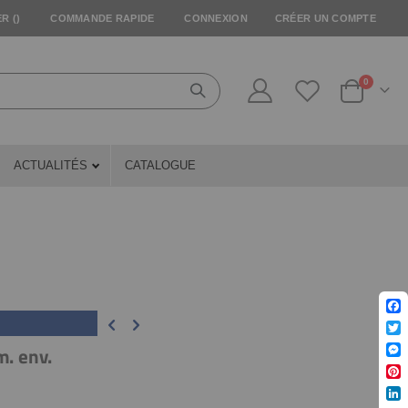
R (
)
COMMANDE RAPIDE
CONNEXION
CRÉER UN COMPTE
articles
0
Cart
ACTUALITÉS
CATALOGUE
Fac
Twit
m. env.
Mes
Pin