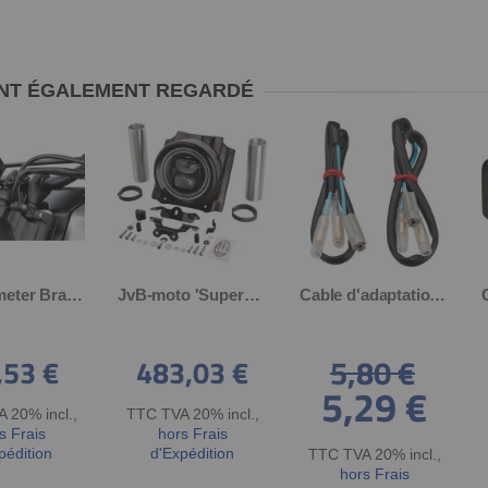
 ONT ÉGALEMENT REGARDÉ
Speedometer Bracket for Genuine Yamaha OEM Speedo, aluminium black coated, speedometer position low RH
JvB-moto 'Super7' ABS Headlight Cover ABS, unpainted, incl. 'e'-approved LED lamp insert with parking light ring, aluminium fork covers, mounting
Cable d'adaptation pour mini clignotants, la paire
5,80 €
,53 €
483,03 €
5,29 €
Special
Price
 20% incl.
,
TTC TVA 20% incl.
,
s Frais
hors Frais
pédition
d'Expédition
TTC TVA 20% incl.
,
hors Frais