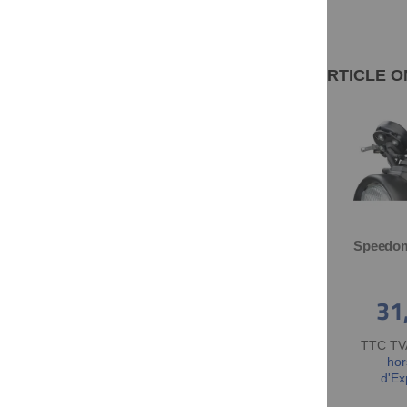
LES CLIENTS AYANT CONSULTÉ CET ARTICLE
Paire de clignotants avant LED JvB-moto 'Super7', support époxy noir, homologué, kit complet
JvB-moto 'Super7' garde-boue avant blanc (ABS non peint), NOUVEAU : y compris les Supports en aluminium laqué noir, y compris les petites pièces et le manuel
98,82 €
166,39 €
31
TTC TVA 20% incl.
,
TTC TVA 20% incl.
,
TTC TVA
hors Frais
hors Frais
hor
d'Expédition
d'Expédition
d'Ex