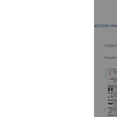
PLUS D'INFORMATIONS
COMMENTAIRES
QUESTION CON
plus
Numéro d'article
JVB003
d'informations
Pour
Yamaha
Catalogue KEDO