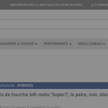
BIENVENUE DANS LA BOUTIQUE EN LIGNE DE KEDO!
COMPARE
AGAGERIE & VOYAGE
PERFORMANCE
IDÉES CADEAU
'article
JVB0031
ts de fourche JvB-moto 'Super7', la paire, noir, dia
Soyez le premier à commenter ce produit