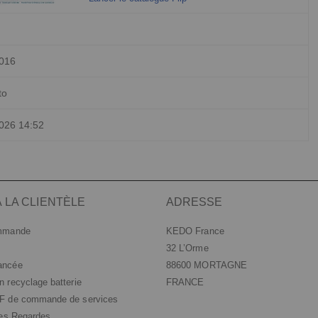
2016
to
026 14:52
 LA CLIENTÈLE
ADRESSE
ommande
KEDO France
32 L’Orme
ancée
88600 MORTAGNE
 recyclage batterie
FRANCE
DF de commande de services
les Regardes