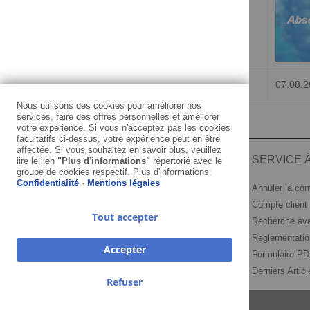
Dernière mise à jour stockinfo
07.08.2
Nous utilisons des cookies pour améliorer nos
services, faire des offres personnelles et améliorer
votre expérience. Si vous n'acceptez pas les cookies
facultatifs ci-dessus, votre expérience peut en être
affectée. Si vous souhaitez en savoir plus, veuillez
INFORMATION
SERVICE À
lire le lien
"Plus d'informations"
répertorié avec le
groupe de cookies respectif. Plus d'informations:
Confidentialité
·
Mentions légales
Mentions légales
Annuler la c
Conditions générales
Compte client
Tout accepter
Confidentialité
Recherche av
Retour de marchandise
Reglementation
Accepter
Paiement et expédition
Formulaire P
KEDO Partenaires Commerciaux
Derniers Artic
Refuser