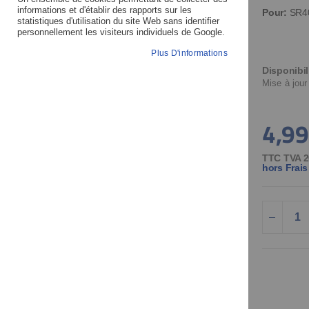
images
images
informations et d'établir des rapports sur les
Pour:
SR4
statistiques d'utilisation du site Web sans identifier
gallery
gallery
personnellement les visiteurs individuels de Google.
Plus D'informations
Disponibil
Mise à jour
4,99
TTC TVA 2
hors Frais