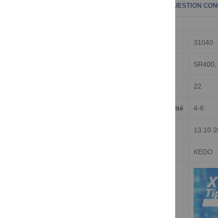
PLUS D'INFORMATIONS
COMMENTAIRES
QUESTION CON
plus
Numéro d'article
31040
d'informations
Pour
SR400,
Catalogue KEDO
22
Délai de livraison (jours) à partir de la disponibilité
4-6
Listé depuis
13.10.
Marque/Fabricant
KEDO
Vidéo du produit sur Youtube