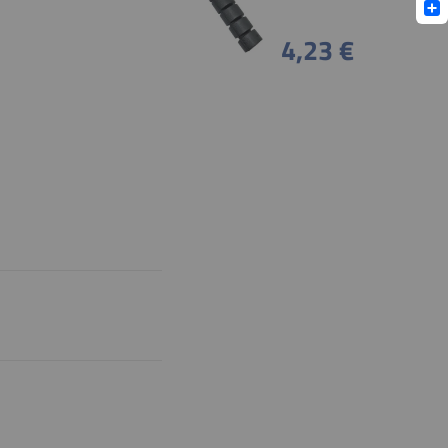
Lin
Sha
4,23 €