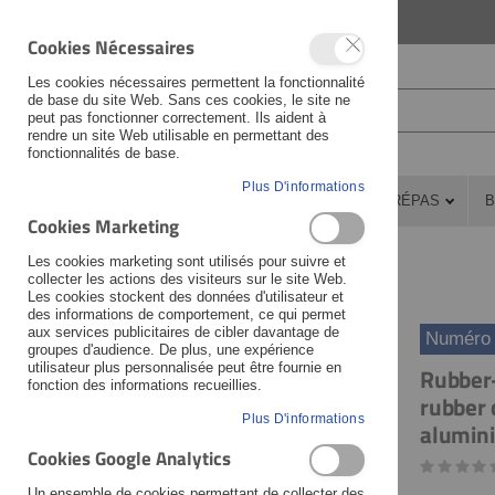
LANGUAGE
FRANÇAIS
Cookies Nécessaires
Les cookies nécessaires permettent la fonctionnalité
de base du site Web. Sans ces cookies, le site ne
peut pas fonctionner correctement. Ils aident à
rendre un site Web utilisable en permettant des
fonctionnalités de base.
Plus D'informations
PIÈCES DÉTACHÉES
ATELIER
PRÉPAS
B
Cookies Marketing
Atelier
Outillage
Outils spécifiques
Les cookies marketing sont utilisés pour suivre et
Actualités
Nouveaux produits
collecter les actions des visiteurs sur le site Web.
Les cookies stockent des données d'utilisateur et
des informations de comportement, ce qui permet
aux services publicitaires de cibler davantage de
Numéro d
groupes d'audience. De plus, une expérience
Skip
Skip
utilisateur plus personnalisée peut être fournie en
Rubber-
to
to
fonction des informations recueillies.
rubber 
the
the
Plus D'informations
alumini
end
beginning
Cookies Google Analytics
of
of
the
the
Un ensemble de cookies permettant de collecter des