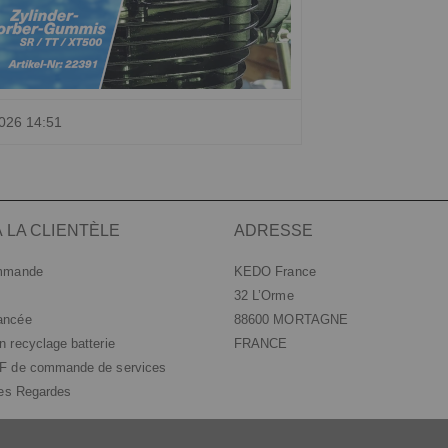
026 14:51
 LA CLIENTÈLE
ADRESSE
ommande
KEDO France
32 L’Orme
ancée
88600 MORTAGNE
 recyclage batterie
FRANCE
DF de commande de services
les Regardes