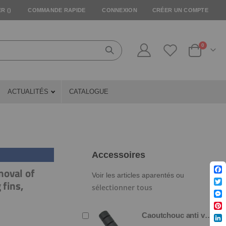
R (
)
COMMANDE RAPIDE
CONNEXION
CRÉER UN COMPTE
articles
0
Cart
ACTUALITÉS
CATALOGUE
Accessoires
moval of
Voir les articles aparentés ou
Fac
fins,
sélectionner tous
Twit
Mes
Pin
Caoutchouc anti vibration pour cylindre, une barre (4 sont nécessaires)