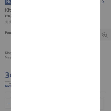
Numéro d'article
50073
Kit de réparation de robinet d'essence,
membrane de dépression et vis incluses
Soyez le premier à commenter ce produit
Pour:
SR500'93- bzw. aktuelle Ausführung von Art. 50015
Disponibilité:
En stock
Mise à jour de l'inventaire: 06.08.2026 21:51
34,74 €
TTC TVA 20% incl.
,
hors Frais d'Expédition
AJOUTER AU PANIER