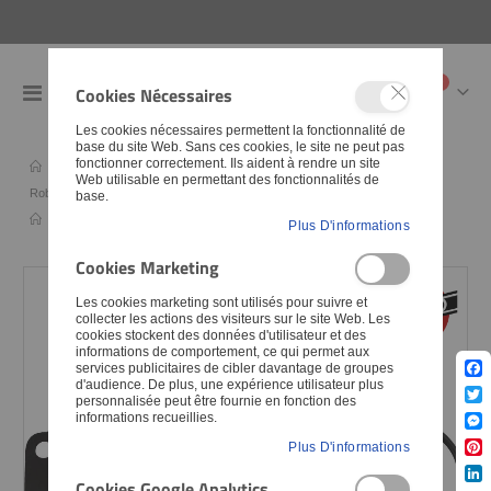
articles
0
Cookies Nécessaires
Toggle
Cart
Nav
Les cookies nécessaires permettent la fonctionnalité de
base du site Web. Sans ces cookies, le site ne peut pas
fonctionner correctement. Ils aident à rendre un site
Pièces détachées
Carburateur et admission
Web utilisable en permettant des fonctionnalités de
Robinets d'essence
base.
Actualités
Nouveaux produits
Plus D'informations
Cookies Marketing
Skip
Skip
Les cookies marketing sont utilisés pour suivre et
to
to
collecter les actions des visiteurs sur le site Web. Les
the
the
cookies stockent des données d'utilisateur et des
informations de comportement, ce qui permet aux
end
begin
services publicitaires de cibler davantage de groupes
of
of
d'audience. De plus, une expérience utilisateur plus
Fac
the
the
personnalisée peut être fournie en fonction des
Twit
informations recueillies.
imag
imag
Mes
galle
galle
Plus D'informations
Pint
Cookies Google Analytics
Lin