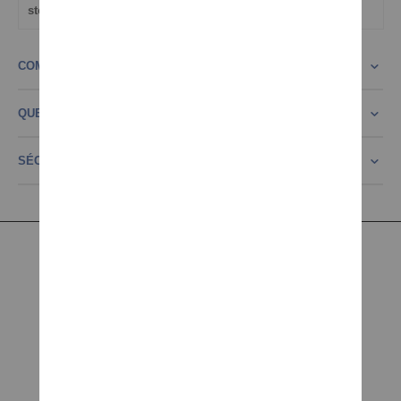
stockinfo
COMMENTAIRES
QUESTION CONCERNANT LE PRODUIT?
SÉCURITÉ PRODUIT
INFORMATION
Mentions légales
Conditions générales
Confidentialité