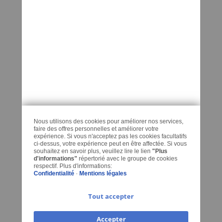
Derniers Articles Regardes
ADRESSE
KEDO France
32 L’Orme
88600 MORTAGNE
FRANCE
Nous utilisons des cookies pour améliorer nos services,
CONTACT
faire des offres personnelles et améliorer votre
expérience. Si vous n'acceptez pas les cookies facultatifs
ci-dessus, votre expérience peut en être affectée. Si vous
Contactez-nous
souhaitez en savoir plus, veuillez lire le lien
"Plus
d'informations"
répertorié avec le groupe de cookies
respectif. Plus d'informations:
Téléphone: +33 9 60 42 30 17
Confidentialité
·
Mentions légales
E-Mail:
Tout accepter
contact@kedo-france.com
Accepter