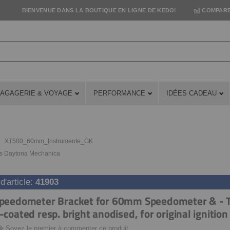
BIENVENUE DANS LA BOUTIQUE EN LIGNE DE KEDO!
COMPARE
AGAGERIE & VOYAGE
PERFORMANCE
IDÉES CADEAU
XT500_60mm_Instrumente_GK
s Daytona Mechanica
'article
41903
peedometer Bracket for 60mm Speedometer & - 
coated resp. bright anodised, for original ignition
Soyez le premier à commenter ce produit