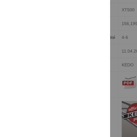
Pour
XT500
Catalogue KEDO
156,19
Délai de livraison (jours) à partir de la disponibilité
4-6
Listé depuis
11.04.2
Marque/Fabricant
KEDO
Notice
Vidéo du produit sur Youtube