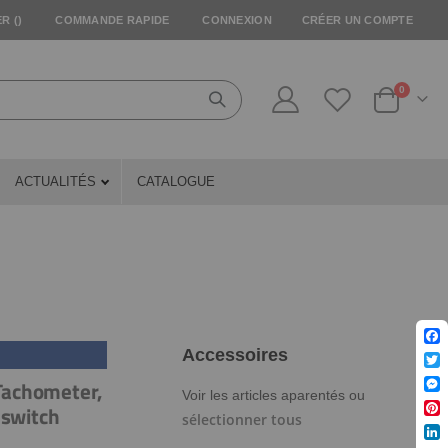
R (
)
COMMANDE RAPIDE
CONNEXION
CRÉER UN COMPTE
articles
0
Cart
ACTUALITÉS
CATALOGUE
Fac
Accessoires
Twit
Tachometer,
Voir les articles aparentés ou
Mes
 switch
sélectionner tous
Pin