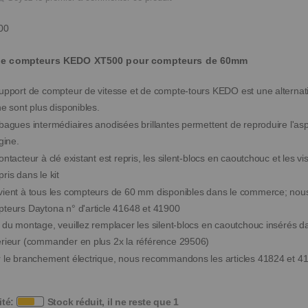
00
de compteurs KEDO XT500 pour compteurs de 60mm
upport de compteur de vitesse et de compte-tours KEDO est une alternati
ne sont plus disponibles.
bagues intermédiaires anodisées brillantes permettent de reproduire l'a
gine.
ontacteur à clé existant est repris, les silent-blocs en caoutchouc et les v
ris dans le kit
ient à tous les compteurs de 60 mm disponibles dans le commerce; no
teurs Daytona n° d'article 41648 et 41900
 du montage, veuillez remplacer les silent-blocs en caoutchouc insérés da
rieur (commander en plus 2x la référence 29506)
 le branchement électrique, nous recommandons les articles 41824 et 4
ité:
Stock réduit, il ne reste que 1