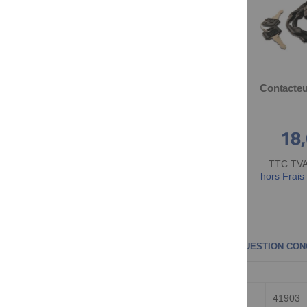
Daytona 'Mechanica II' Speedometer, 140km/h display, 60mm diameter, black housing, black dial, 4 pilot lights, LED illumination, 6-12V
Daytona 'Mechanica II' Tachometer, 12.000 rpm, 60mm diameter, housing & dial black, LED illumination, 6-12V
116,47 €
79,66 €
18,
TTC TVA 20% incl.
,
TTC TVA 20% incl.
,
TTC TVA 
hors Frais d'Expédition
hors Frais d'Expédition
hors Frais
PLUS D'INFORMATIONS
COMMENTAIRES
QUESTION CON
plus
Numéro d'article
41903
d'informations