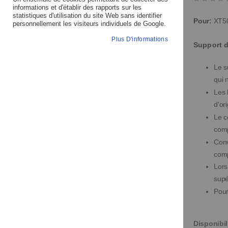
of
of
informations et d'établir des rapports sur les
statistiques d'utilisation du site Web sans identifier
the
the
Pour:
XT5
personnellement les visiteurs individuels de Google.
images
images
Plus D'informations
gallery
gallery
Support 
Le s
qui 
Les 
d'ori
Le c
comp
Conv
comp
Lors
supé
Pour
Disponibil