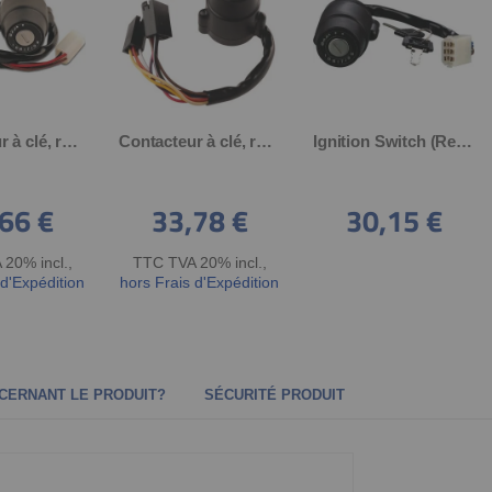
Contacteur à clé, refabrication, (4 broches, seulement ON/OFF, caoutchouc art. 32999, convient sans modification au faisceau de câbles art. 40076-18)
Contacteur à clé, refabrication, 4 positions, connectique d'origine (caoutchouc correspondant voir art. 32999), pour faisceau 40078-18
Ignition Switch (Replica) 3 positions, original pin assignment, 6-way system socket with round contacts
66 €
33,78 €
30,15 €
20% incl.
,
TTC TVA 20% incl.
,
 d'Expédition
hors Frais d'Expédition
CERNANT LE PRODUIT?
SÉCURITÉ PRODUIT