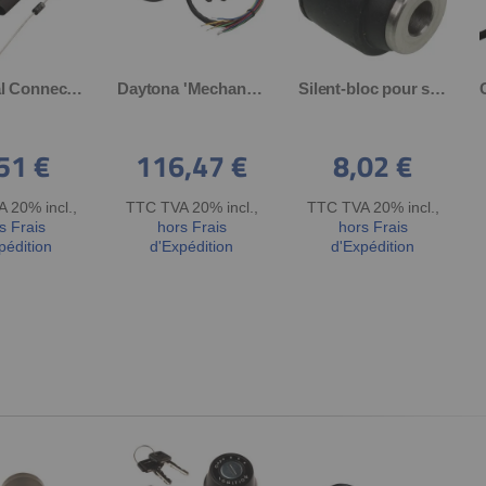
Electrical Connection Set ( Instrument Lighting) for Accessory Tachometer, incl. diode for '+'-lead and instructions
Daytona 'Mechanica II' Speedometer, 140km/h display, 60mm diameter, black housing, black dial, 4 pilot lights, LED illumination, 6-12V
Silent-bloc pour support de platine de compteurs pour compteurs d'origine sur té sup. Refabrication de OEM. 1E6-23445-00, pièce (2 nécessaires)
51 €
116,47 €
8,02 €
 20% incl.
,
TTC TVA 20% incl.
,
TTC TVA 20% incl.
,
s Frais
hors Frais
hors Frais
pédition
d'Expédition
d'Expédition