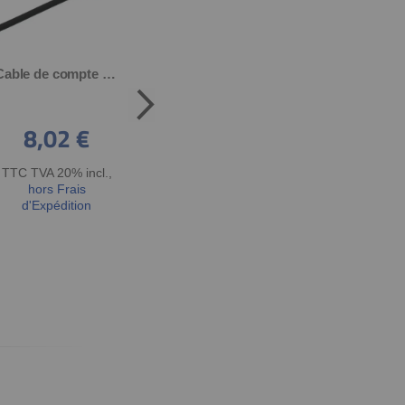
Cable de compte tours (longueur: env. 640mm)
Joint torique (par exemple: cable compteur/compte tours)
8,02 €
0,96 €
3,06 €
TTC TVA 20% incl.
,
TTC TVA 20% incl.
,
TTC TVA 20% incl
hors Frais
hors Frais
hors Frais
d'Expédition
d'Expédition
d'Expédition