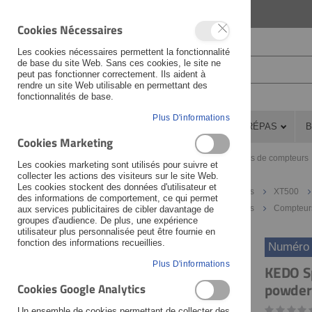
LANGUAGE
FRANÇAIS
Cookies Nécessaires
Les cookies nécessaires permettent la fonctionnalité
de base du site Web. Sans ces cookies, le site ne
peut pas fonctionner correctement. Ils aident à
rendre un site Web utilisable en permettant des
fonctionnalités de base.
Plus D'informations
PIÈCES DÉTACHÉES
ATELIER
PRÉPAS
B
Cookies Marketing
Pièces détachées
Poste de pilotage
Supports de compteurs
Les cookies marketing sont utilisés pour suivre et
Actualités
Nouveaux produits
collecter les actions des visiteurs sur le site Web.
Les cookies stockent des données d'utilisateur et
Pièces détachées
Conseils & collections d'articles
XT500
des informations de comportement, ce qui permet
Pièces détachées
Conseils & collections d'articles
Compteur
aux services publicitaires de cibler davantage de
groupes d'audience. De plus, une expérience
utilisateur plus personnalisée peut être fournie en
fonction des informations recueillies.
Numéro d
Skip
Skip
Plus D'informations
KEDO S
to
to
powder-
Cookies Google Analytics
the
the
end
beginning
Un ensemble de cookies permettant de collecter des