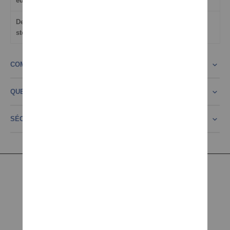
européen
Dernière mise à jour
07.08.2026 08:51
stockinfo
COMMENTAIRES
QUESTION CONCERNANT LE PRODUIT?
SÉCURITÉ PRODUIT
INFORMATION
Mentions légales
Conditions générales