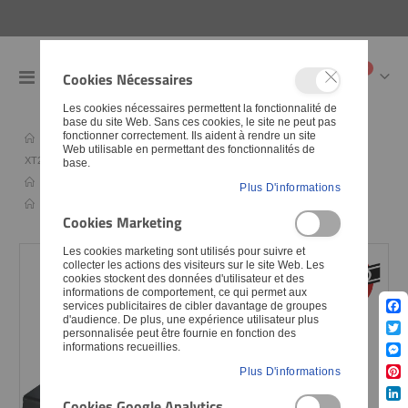
articles
0
Cookies Nécessaires
Toggle
Cart
Nav
Les cookies nécessaires permettent la fonctionnalité de
base du site Web. Sans ces cookies, le site ne peut pas
fonctionner correctement. Ils aident à rendre un site
Pièces détachées
Conseils & collections d'articles
Web utilisable en permettant des fonctionnalités de
XT250
Refabrication KEDO de pièces XT250
base.
Pièces détachées
Plastiques
Carters de chaîne
Plus D'informations
Actualités
Nouveaux produits
Cookies Marketing
Les cookies marketing sont utilisés pour suivre et
Skip
Skip
collecter les actions des visiteurs sur le site Web. Les
to
to
cookies stockent des données d'utilisateur et des
informations de comportement, ce qui permet aux
the
the
services publicitaires de cibler davantage de groupes
end
begin
d'audience. De plus, une expérience utilisateur plus
Fac
personnalisée peut être fournie en fonction des
of
of
Twit
informations recueillies.
the
the
Mes
Plus D'informations
imag
imag
Pint
galle
galle
Cookies Google Analytics
Lin