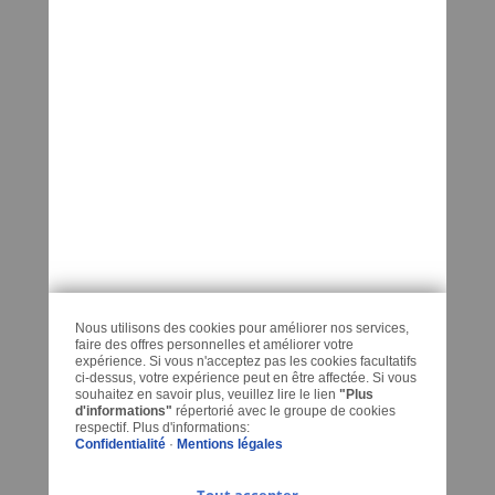
Formulaire PDF de commande de services
Derniers Articles Regardes
ADRESSE
KEDO France
32 L’Orme
88600 MORTAGNE
FRANCE
Nous utilisons des cookies pour améliorer nos services,
CONTACT
faire des offres personnelles et améliorer votre
expérience. Si vous n'acceptez pas les cookies facultatifs
ci-dessus, votre expérience peut en être affectée. Si vous
Contactez-nous
souhaitez en savoir plus, veuillez lire le lien
"Plus
d'informations"
répertorié avec le groupe de cookies
respectif. Plus d'informations:
Téléphone: +33 9 60 42 30 17
Confidentialité
·
Mentions légales
E-Mail: