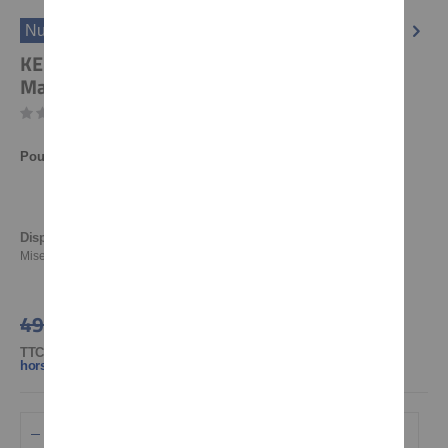
Numéro d'article
30216S
KEDO Classic Chain Guard incl. Mounting
Material, aluminum black coated
Soyez le premier à commenter ce produit
Pour:
XT250
Disponibilité:
En stock
Mise à jour de l'inventaire: 07.08.2026 08:51
47,90 €
49,92 €
TTC TVA 20% incl.
,
hors Frais d'Expédition
AJOUTER AU PANIER